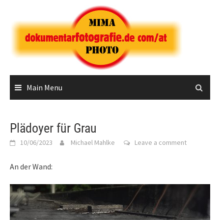
Skip
to
content
Main Menu
Plädoyer für Grau
10/06/2023
Michael Mahlke
Leave a comment
An der Wand: