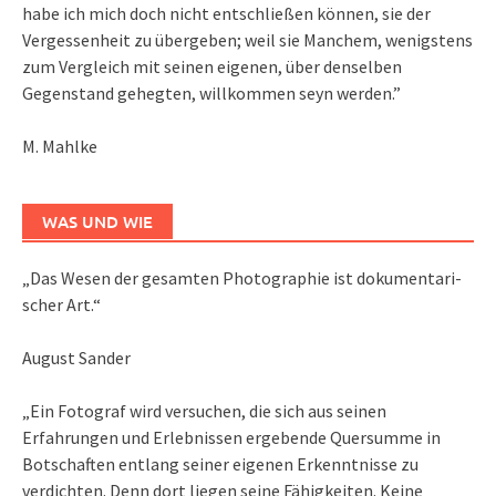
habe ich mich doch nicht entschließen können, sie der
Vergessenheit zu übergeben; weil sie Manchem, wenigstens
zum Vergleich mit seinen eigenen, über denselben
Gegenstand gehegten, willkommen seyn werden.”
M. Mahlke
WAS UND WIE
„Das We­sen der ge­sam­ten Pho­to­gra­phie ist do­ku­men­ta­ri­
scher Art.“
August Sander
„Ein Fotograf wird versuchen, die sich aus seinen
Erfahrungen und Erlebnissen ergebende Quersumme in
Botschaften entlang seiner eigenen Erkenntnisse zu
verdichten. Denn dort liegen seine Fähigkeiten. Keine