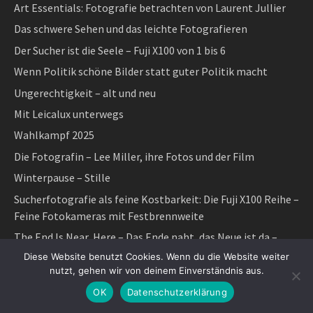
Art Essentials: Fotografie betrachten von Laurent Jullier
Das schwere Sehen und das leichte Fotografieren
Der Sucher ist die Seele – Fuji X100 von 1 bis 6
Wenn Politik schöne Bilder statt guter Politik macht
Ungerechtigkeit – alt und neu
Mit Leicalux unterwegs
Wahlkampf 2025
Die Fotografin – Lee Miller, ihre Fotos und der Film
Winterpause – Stille
Sucherfotografie als feine Kostbarkeit: Die Fuji X100 Reihe –
Feine Fotokameras mit Festbrennweite
The End Is Near, Here – Das Ende naht, das Neue ist da –
Michael Dressel und Ich
Diese Website benutzt Cookies. Wenn du die Website weiter
nutzt, gehen wir von deinem Einverständnis aus.
Grün wie Schimmel
OK
Datenschutzerklärung
Blogstatistik 2024: Bücher und Fotos hatten bisher 2,5
Millionen Besucher