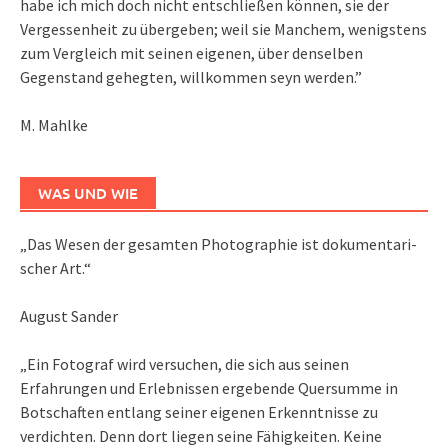
habe ich mich doch nicht entschließen können, sie der
Vergessenheit zu übergeben; weil sie Manchem, wenigstens
zum Vergleich mit seinen eigenen, über denselben
Gegenstand gehegten, willkommen seyn werden.”
M. Mahlke
WAS UND WIE
„Das We­sen der ge­sam­ten Pho­to­gra­phie ist do­ku­men­ta­ri­
scher Art.“
August Sander
„Ein Fotograf wird versuchen, die sich aus seinen
Erfahrungen und Erlebnissen ergebende Quersumme in
Botschaften entlang seiner eigenen Erkenntnisse zu
verdichten. Denn dort liegen seine Fähigkeiten. Keine