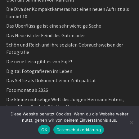
Die Diva der Kompaktkameras hat einen neuen Auftritt als
Lumix L10
Das Überflüssige ist eine sehr wichtige Sache
Das Neue ist der Feind des Guten oder
Schön und Reich und ihre sozialen Gebrauchsweisen der
Fotografie
Die neue Leica gibt es von Fuji?!
Digital Fotografieren im Leben
Das Selfie als Dokument einer Zeitqualität
Fotomonat ab 2026
Die kleine mühselige Welt des Jungen Hermann Enters,
hrsg. Klaus Goebel/Günther Voigt
Diese Website benutzt Cookies. Wenn du die Website weiter
„Geschichte kann man schreiben – oder fotografieren“
nutzt, gehen wir von deinem Einverständnis aus.
Parr, Salgado und Toscani sind 2025 gestorben
OK
Datenschutzerklärung
Made in Germany in China