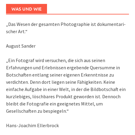
WAS UND WIE
„Das We­sen der ge­sam­ten Pho­to­gra­phie ist do­ku­men­ta­ri­
scher Art.“
August Sander
„Ein Fotograf wird versuchen, die sich aus seinen
Erfahrungen und Erlebnissen ergebende Quersumme in
Botschaften entlang seiner eigenen Erkenntnisse zu
verdichten. Denn dort liegen seine Fähigkeiten. Keine
einfache Aufgabe in einer Welt, in der die Bildbotschaft ein
kurzlebiges, löschbares Produkt geworden ist. Dennoch
bleibt die Fotografie ein geeignetes Mittel, um
Gesellschaften zu bespiegeln.“
Hans-Joachim Ellerbrock