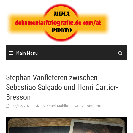
Skip
to
content
Main Menu
Stephan Vanfleteren zwischen
Sebastiao Salgado und Henri Cartier-
Bresson
22/12/2023
Michael Mahlke
2 Comments