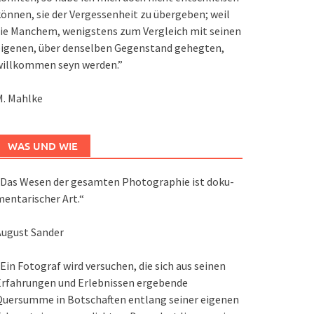
önnen, sie der Vergessenheit zu übergeben; weil
ie Manchem, wenigstens zum Vergleich mit seinen
eigenen, über denselben Gegenstand gehegten,
willkommen seyn werden.”
M. Mahlke
WAS UND WIE
Das We­sen der ge­sam­ten Pho­to­gra­phie ist do­ku­
en­ta­ri­scher Art.“
August Sander
Ein Fotograf wird versuchen, die sich aus seinen
Erfahrungen und Erlebnissen ergebende
Quersumme in Botschaften entlang seiner eigenen