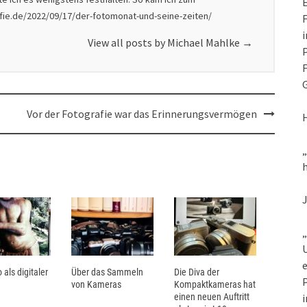
E
afie.de/2022/09/17/der-fotomonat-und-seine-zeiten/
F
i
View all posts by Michael Mahlke
→
P
F
G
Vor der Fotografie war das Erinnerungsvermögen
h
„
U
e
 als digitaler
Über das Sammeln
Die Diva der
P
von Kameras
Kompaktkameras hat
einen neuen Auftritt
i