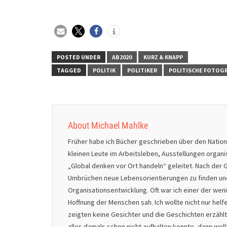
POSTED UNDER
AB2020
KURZ & KNAPP
TAGGED
POLITIK
POLITIKER
POLITISCHE FOTOGR
About Michael Mahlke
Früher habe ich Bücher geschrieben über den Natio
kleinen Leute im Arbeitsleben, Ausstellungen organ
„Global denken vor Ort handeln“ geleitet. Nach der G
Umbrüchen neue Lebensorientierungen zu finden und 
Organisationsentwicklung. Oft war ich einer der we
Hoffnung der Menschen sah. Ich wollte nicht nur helf
zeigten keine Gesichter und die Geschichten erzählt
alles damals schon nicht aufhalten konnte, dann wol