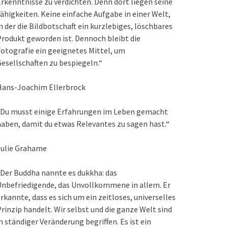
rkenntnisse zu verdichten. Denn dort liegen seine
ähigkeiten. Keine einfache Aufgabe in einer Welt,
n der die Bildbotschaft ein kurzlebiges, löschbares
rodukt geworden ist. Dennoch bleibt die
otografie ein geeignetes Mittel, um
esellschaften zu bespiegeln.“
Hans-Joachim Ellerbrock
„Du musst einige Erfahrungen im Leben gemacht
aben, damit du etwas Relevantes zu sagen hast.“
Julie Grahame
Der Buddha nannte es dukkha: das
nbefriedigende, das Unvollkommene in allem. Er
rkannte, dass es sich um ein zeitloses, universelles
rinzip handelt. Wir selbst und die ganze Welt sind
n ständiger Veränderung begriffen. Es ist ein