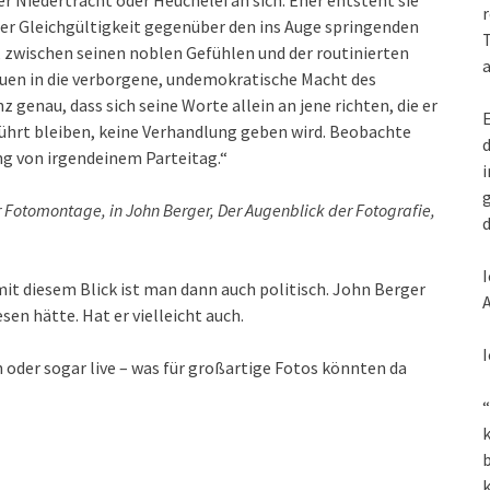
r
iner Gleichgültigkeit gegenüber den ins Auge springenden
T
zwischen seinen noblen Gefühlen und der routinierten
a
rauen in die verborgene, undemokratische Macht des
z genau, dass sich seine Worte allein an jene richten, die er
E
rührt bleiben, keine Verhandlung geben wird. Beobachte
d
g von irgendeinem Parteitag.“
i
g
r Fotomontage, in John Berger, Der Augenblick der Fotografie,
d
I
mit diesem Blick ist man dann auch politisch. John Berger
A
en hätte. Hat er vielleicht auch.
I
 oder sogar live – was für großartige Fotos könnten da
“
k
k