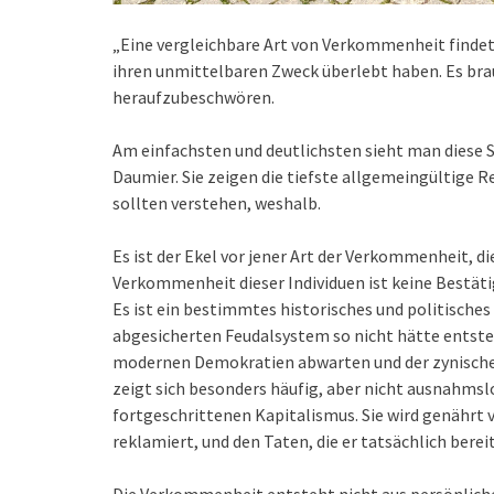
„Eine vergleichbare Art von Verkommenheit findet 
ihren unmittelbaren Zweck überlebt haben. Es bra
heraufzubeschwören.
Am einfachsten und deutlichsten sieht man diese 
Daumier. Sie zeigen die tiefste allgemeingültige R
sollten verstehen, weshalb.
Es ist der Ekel vor jener Art der Verkommenheit, di
Verkommenheit dieser Individuen ist keine Bestät
Es ist ein bestimmtes historisches und politische
abgesicherten Feudalsystem so nicht hätte ents
modernen Demokratien abwarten und der zynische
zeigt sich besonders häufig, aber nicht ausnahmslo
fortgeschrittenen Kapitalismus. Sie wird genährt vo
reklamiert, und den Taten, die er tatsächlich berei
Die Verkommenheit entsteht nicht aus persönlicher