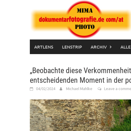
Skip
to
content
ARTLENS
LENSTRIP
ARCHIV
ALLE
„Beobachte diese Verkommenheit“
entscheidenden Moment in der pol
04/02/2024
Michael Mahlke
Leave a comme