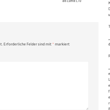
als Lumix L10
„
t.
Erforderliche Felder sind mit
*
markiert
d
„
e
L
f
e
r
B