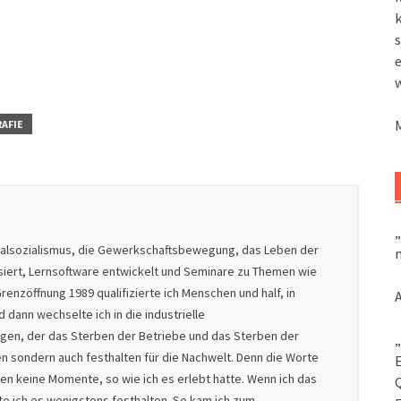
k
s
AFIE
„
nalsozialismus, die Gewerkschaftsbewegung, das Leben der
m
isiert, Lernsoftware entwickelt und Seminare zu Themen wie
renzöffnung 1989 qualifizierte ich Menschen und half, in
dann wechselte ich in die industrielle
nigen, der das Sterben der Betriebe und das Sterben der
„
en sondern auch festhalten für die Nachwelt. Denn die Worte
en keine Momente, so wie ich es erlebt hatte. Wenn ich das
lte ich es wenigstens festhalten. So kam ich zum