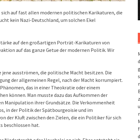
sich auf fast allen modernen politischen Karikaturen, die
ucht kein Nazi-Deutschland, um solchen Ekel
Stärke auf den großartigen Porträt-Karikaturen von
eaktion auf das ganze Getue der modernen Politik. Wir
M
g
e jene ausströmen, die politische Macht besitzen. Die
s
igung der allgemeinen Regel, nach der Macht korrumpiert.
m
s Phänomen, das in einer Theokratie oder einem
tehen können. Man musste dazu das Aufkommen der
n Manipulation ihrer Grundsätze. Die Verkommenheit
s, in der Politik der Spätbourgeoisie und im
n
n der Kluft zwischen den Zielen, die ein Politiker für sich
M
ts beschlossen hat.
f
d
 Niedertracht oder Heuchelei an sich. Eher entsteht sie