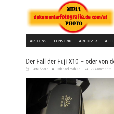
Skip
to
content
ARTLENS
LENSTRIP
ARCHIV
ALLE
Der Fall der Fuji X10 – oder von d
13/01/2012
Michael Mahlke
29 Comments