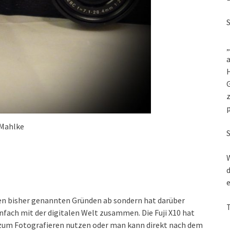
„
a
G
z
 Mahlke
W
d
e
us den bisher genannten Gründen ab sondern hat darüber
infach mit der digitalen Welt zusammen. Die Fuji X10 hat
zum Fotografieren nutzen oder man kann direkt nach dem