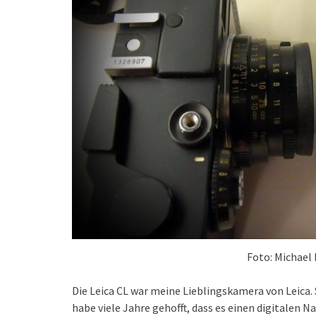
Foto: Michael
Die Leica CL war meine Lieblingskamera von Leica. S
habe viele Jahre gehofft, dass es einen digitalen N