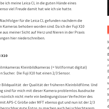
be ich meine Leica CL in die guten Hände eines
so viel Freude damit hat wie ich sie hatte.
 Nachfolger für die Leica CL gefunden nachdem die
 Kameras behoben worden sind. Da ich der Fuji X10
e aus meiner Sicht auf Herz und Nieren in der Praxis
ngen hier niederschreiben.
M
g
i X10
s
m
 Filmkameras Kleinbildkameras (= Vollformat digital)
 Sucher. Die Fuji X10 hat einen 2/3 Sensor.
e Bildqualität der Qualität der früheren Kleinbildfilme. Und
n
ung sind für mich mit dieser Kamera problemlos Ausdrucke
M
ersönlich nicht mehr ein bedingungsloser Verfechter des
f
 mit APS-C Größe oder MFT ebenso gut und nun ist der 2/3
d
 beherrschbar gute Fotos zu machen auch bei schlechterem