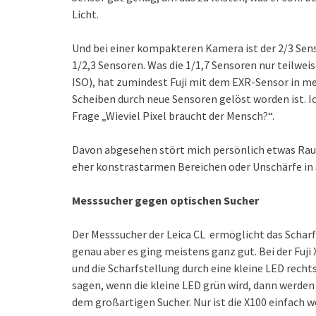
Licht.
Und bei einer kompakteren Kamera ist der 2/3 Sens
1/2,3 Sensoren. Was die 1/1,7 Sensoren nur teilwei
ISO), hat zumindest Fuji mit dem EXR-Sensor in m
Scheiben durch neue Sensoren gelöst worden ist. 
Frage „Wieviel Pixel braucht der Mensch?“.
Davon abgesehen stört mich persönlich etwas Rausc
eher konstrastarmen Bereichen oder Unschärfe in 
Messsucher gegen optischen Sucher
Der Messsucher der Leica CL ermöglicht das Scharf
genau aber es ging meistens ganz gut. Bei der Fuji 
und die Scharfstellung durch eine kleine LED recht
sagen, wenn die kleine LED grün wird, dann werden di
dem großartigen Sucher. Nur ist die X100 einfach we