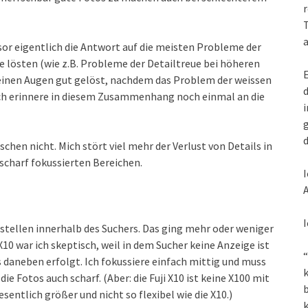
r
T
a
or eigentlich die Antwort auf die meisten Probleme der
se lösten (wie z.B. Probleme der Detailtreue bei höheren
E
einen Augen gut gelöst, nachdem das Problem der weissen
d
Ich erinnere in diesem Zusammenhang noch einmal an die
i
g
d
hen nicht. Mich stört viel mehr der Verlust von Details in
scharf fokussierten Bereichen.
I
A
I
stellen innerhalb des Suchers. Das ging mehr oder weniger
X10 war ich skeptisch, weil in dem Sucher keine Anzeige ist
“
s daneben erfolgt. Ich fokussiere einfach mittig und muss
k
e Fotos auch scharf. (Aber: die Fuji X10 ist keine X100 mit
sentlich größer und nicht so flexibel wie die X10.)
k