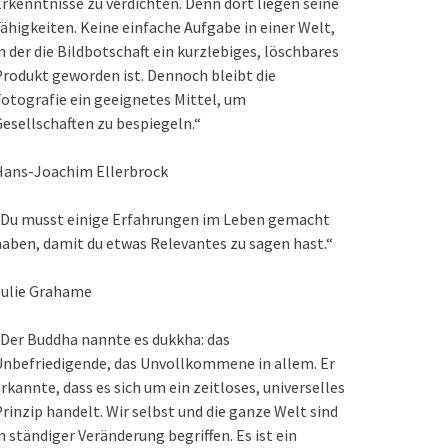
rkenntnisse zu verdichten. Denn dort liegen seine
ähigkeiten. Keine einfache Aufgabe in einer Welt,
n der die Bildbotschaft ein kurzlebiges, löschbares
rodukt geworden ist. Dennoch bleibt die
otografie ein geeignetes Mittel, um
esellschaften zu bespiegeln.“
Hans-Joachim Ellerbrock
„Du musst einige Erfahrungen im Leben gemacht
aben, damit du etwas Relevantes zu sagen hast.“
Julie Grahame
Der Buddha nannte es dukkha: das
nbefriedigende, das Unvollkommene in allem. Er
rkannte, dass es sich um ein zeitloses, universelles
rinzip handelt. Wir selbst und die ganze Welt sind
n ständiger Veränderung begriffen. Es ist ein