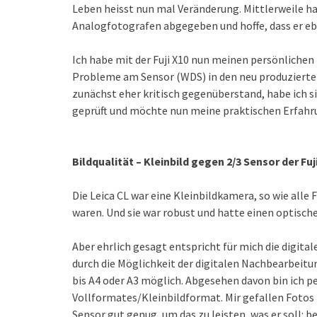
Leben heisst nun mal Veränderung. Mittlerweile ha
Analogfotografen abgegeben und hoffe, dass er eben
Ich habe mit der Fuji X10 nun meinen persönlichen
Probleme am Sensor (WDS) in den neu produzierten
zunächst eher kritisch gegenüberstand, habe ich si
geprüft und möchte nun meine praktischen Erfahru
Bildqualität – Kleinbild gegen 2/3 Sensor der Fuj
Die Leica CL war eine Kleinbildkamera, so wie alle
waren. Und sie war robust und hatte einen optischen
Aber ehrlich gesagt entspricht für mich die digital
durch die Möglichkeit der digitalen Nachbearbeit
bis A4 oder A3 möglich. Abgesehen davon bin ich p
Vollformates/Kleinbildformat. Mir gefallen Fotos
Sensor gut genug, um das zu leisten, was er soll: