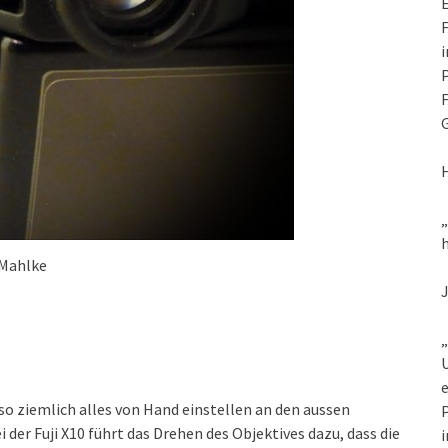
E
F
i
P
F
G
h
 Mahlke
„
U
e
 so ziemlich alles von Hand einstellen an den aussen
P
 der Fuji X10 führt das Drehen des Objektives dazu, dass die
i