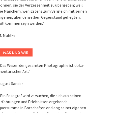
önnen, sie der Vergessenheit zu übergeben; weil
ie Manchem, wenigstens zum Vergleich mit seinen
eigenen, über denselben Gegenstand gehegten,
willkommen seyn werden.”
M. Mahlke
WAS UND WIE
Das We­sen der ge­sam­ten Pho­to­gra­phie ist do­ku­
en­ta­ri­scher Art.“
August Sander
Ein Fotograf wird versuchen, die sich aus seinen
Erfahrungen und Erlebnissen ergebende
Quersumme in Botschaften entlang seiner eigenen