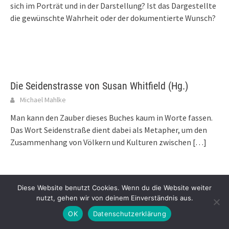
sich im Porträt und in der Darstellung? Ist das Dargestellte
die gewünschte Wahrheit oder der dokumentierte Wunsch?
Die Seidenstrasse von Susan Whitfield (Hg.)
Michael Mahlke
Man kann den Zauber dieses Buches kaum in Worte fassen.
Das Wort Seidenstraße dient dabei als Metapher, um den
Zusammenhang von Völkern und Kulturen zwischen
[…]
Diese Website benutzt Cookies. Wenn du die Website weiter
nutzt, gehen wir von deinem Einverständnis aus.
Die fotografische Inszenierung des Verbrechens.
OK
Datenschutzerklärung
Ein Album aus Auschwitz