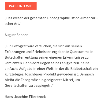
WAS UND WIE
„Das We­sen der ge­sam­ten Pho­to­gra­phie ist do­ku­men­ta­ri­
scher Art.“
August Sander
„Ein Fotograf wird versuchen, die sich aus seinen
Erfahrungen und Erlebnissen ergebende Quersumme in
Botschaften entlang seiner eigenen Erkenntnisse zu
verdichten. Denn dort liegen seine Fähigkeiten. Keine
einfache Aufgabe in einer Welt, in der die Bildbotschaft ein
kurzlebiges, löschbares Produkt geworden ist. Dennoch
bleibt die Fotografie ein geeignetes Mittel, um
Gesellschaften zu bespiegeln.“
Hans-Joachim Ellerbrock