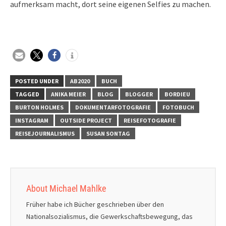
aufmerksam macht, dort seine eigenen Selfies zu machen.
POSTED UNDER
AB2020
BUCH
TAGGED
ANIKA MEIER
BLOG
BLOGGER
BORDIEU
BURTON HOLMES
DOKUMENTARFOTOGRAFIE
FOTOBUCH
INSTAGRAM
OUTSIDE PROJECT
REISEFOTOGRAFIE
REISEJOURNALISMUS
SUSAN SONTAG
About Michael Mahlke
Früher habe ich Bücher geschrieben über den
Nationalsozialismus, die Gewerkschaftsbewegung, das