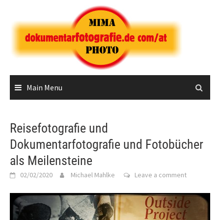
Skip
to
content
Main Menu
Reisefotografie und
Dokumentarfotografie und Fotobücher
als Meilensteine
02/02/2020
Michael Mahlke
Leave a comment