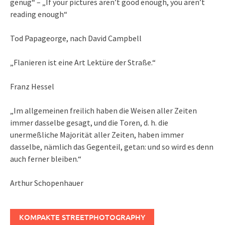
genug“ – „If your pictures aren’t good enough, you aren’t
reading enough“
Tod Papageorge, nach David Campbell
„Flanieren ist eine Art Lektüre der Straße.“
Franz Hessel
„Im allgemeinen freilich haben die Weisen aller Zeiten
immer dasselbe gesagt, und die Toren, d. h. die
unermeßliche Majorität aller Zeiten, haben immer
dasselbe, nämlich das Gegenteil, getan: und so wird es denn
auch ferner bleiben.“
Arthur Schopenhauer
KOMPAKTE STREETPHOTOGRAPHY