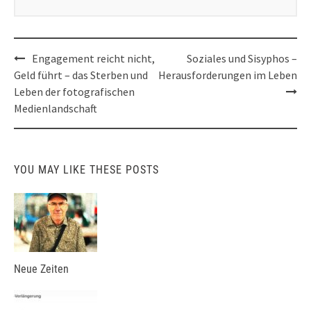
Post
Engagement reicht nicht,
Soziales und Sisyphos –
navigation
Geld führt – das Sterben und
Herausforderungen im Leben
Leben der fotografischen
Medienlandschaft
YOU MAY LIKE THESE POSTS
Neue Zeiten