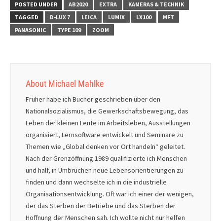
POSTED UNDER
AB2020
EXTRA
KAMERAS & TECHNIK
TAGGED
D-LUX 7
LEICA
LUMIX
LX100
MFT
PANASONIC
TYPE 109
ZOOM
About Michael Mahlke
Früher habe ich Bücher geschrieben über den
Nationalsozialismus, die Gewerkschaftsbewegung, das
Leben der kleinen Leute im Arbeitsleben, Ausstellungen
organisiert, Lernsoftware entwickelt und Seminare zu
Themen wie „Global denken vor Ort handeln“ geleitet.
Nach der Grenzöffnung 1989 qualifizierte ich Menschen
und half, in Umbrüchen neue Lebensorientierungen zu
finden und dann wechselte ich in die industrielle
Organisationsentwicklung. Oft war ich einer der wenigen,
der das Sterben der Betriebe und das Sterben der
Hoffnung der Menschen sah. Ich wollte nicht nur helfen