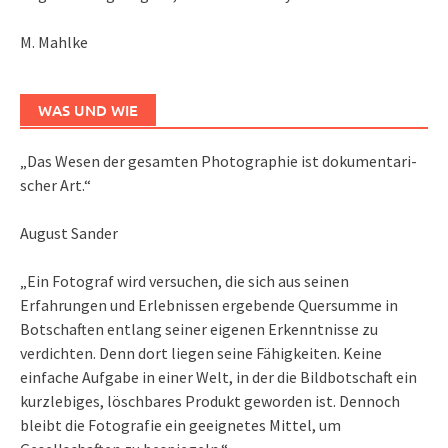
M. Mahlke
WAS UND WIE
„Das We­sen der ge­sam­ten Pho­to­gra­phie ist do­ku­men­ta­ri­
scher Art.“
August Sander
„Ein Fotograf wird versuchen, die sich aus seinen
Erfahrungen und Erlebnissen ergebende Quersumme in
Botschaften entlang seiner eigenen Erkenntnisse zu
verdichten. Denn dort liegen seine Fähigkeiten. Keine
einfache Aufgabe in einer Welt, in der die Bildbotschaft ein
kurzlebiges, löschbares Produkt geworden ist. Dennoch
bleibt die Fotografie ein geeignetes Mittel, um