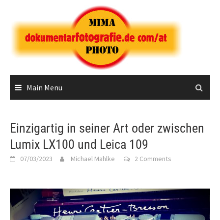
Skip
to
content
Main Menu
Einzigartig in seiner Art oder zwischen
Lumix LX100 und Leica 109
07/03/2023
Michael Mahlke
2 Comments