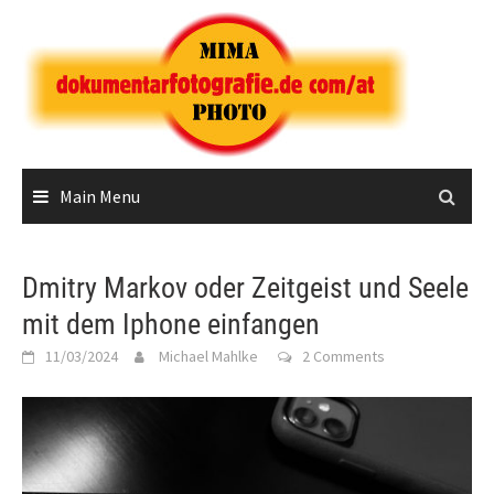
Skip
to
content
Main Menu
Dmitry Markov oder Zeitgeist und Seele
mit dem Iphone einfangen
11/03/2024
Michael Mahlke
2 Comments