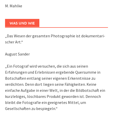
M. Mahlke
WAS UND WIE
„Das We­sen der ge­sam­ten Pho­to­gra­phie ist do­ku­men­ta­ri­
scher Art.“
August Sander
„Ein Fotograf wird versuchen, die sich aus seinen
Erfahrungen und Erlebnissen ergebende Quersumme in
Botschaften entlang seiner eigenen Erkenntnisse zu
verdichten. Denn dort liegen seine Fähigkeiten. Keine
einfache Aufgabe in einer Welt, in der die Bildbotschaft ein
kurzlebiges, löschbares Produkt geworden ist. Dennoch
bleibt die Fotografie ein geeignetes Mittel, um
Gesellschaften zu bespiegeln.“