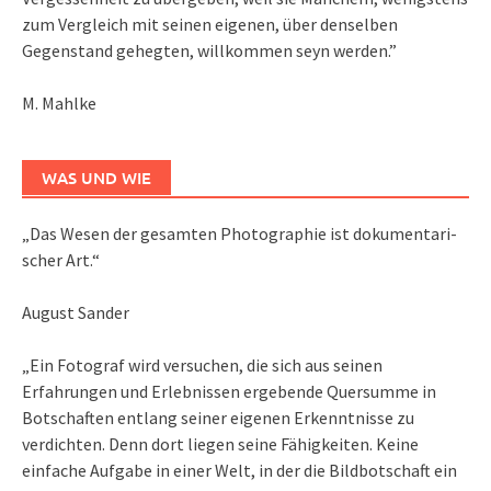
zum Vergleich mit seinen eigenen, über denselben
Gegenstand gehegten, willkommen seyn werden.”
M. Mahlke
WAS UND WIE
„Das We­sen der ge­sam­ten Pho­to­gra­phie ist do­ku­men­ta­ri­
scher Art.“
August Sander
„Ein Fotograf wird versuchen, die sich aus seinen
Erfahrungen und Erlebnissen ergebende Quersumme in
Botschaften entlang seiner eigenen Erkenntnisse zu
verdichten. Denn dort liegen seine Fähigkeiten. Keine
einfache Aufgabe in einer Welt, in der die Bildbotschaft ein