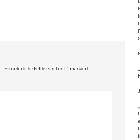
E
F
i
P
F
G
t.
Erforderliche Felder sind mit
*
markiert
h
„
U
e
P
i