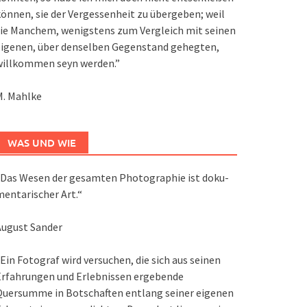
önnen, sie der Vergessenheit zu übergeben; weil
ie Manchem, wenigstens zum Vergleich mit seinen
eigenen, über denselben Gegenstand gehegten,
willkommen seyn werden.”
M. Mahlke
WAS UND WIE
Das We­sen der ge­sam­ten Pho­to­gra­phie ist do­ku­
en­ta­ri­scher Art.“
August Sander
Ein Fotograf wird versuchen, die sich aus seinen
Erfahrungen und Erlebnissen ergebende
Quersumme in Botschaften entlang seiner eigenen