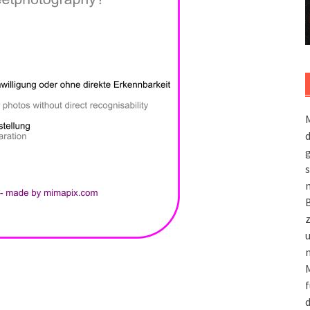
M
g
s
m
n
M
f
d