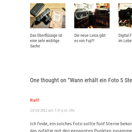
Das Überflüssige ist
Die neue Leica gibt
Digital 
eine sehr wichtige
es von Fuji?!
im Lebe
Sache
One thought on “
Wann erhält ein Foto 5 Ste
Ralf
13/10/2011 um 7:37 p.m. Uhr
Ich finde, ein solches Foto sollte fünf Sterne be
das zufällig mit den genannten Punkten zusamme