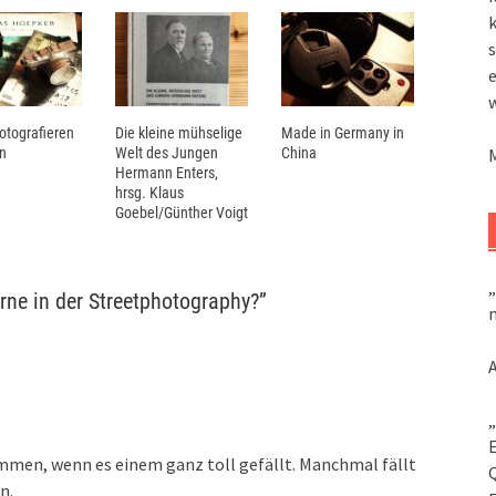
k
s
Fotografieren
Die kleine mühselige
Made in Germany in
n
Welt des Jungen
China
Hermann Enters,
hrsg. Klaus
Goebel/Günther Voigt
„
rne in der Streetphotography?
”
m
„
kommen, wenn es einem ganz toll gefällt. Manchmal fällt
n.