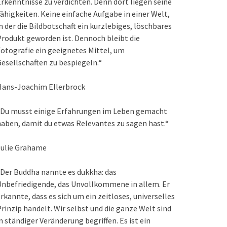
rkenntnisse zu verdichten. Denn dort liegen seine
ähigkeiten. Keine einfache Aufgabe in einer Welt,
n der die Bildbotschaft ein kurzlebiges, löschbares
rodukt geworden ist. Dennoch bleibt die
otografie ein geeignetes Mittel, um
esellschaften zu bespiegeln.“
Hans-Joachim Ellerbrock
„Du musst einige Erfahrungen im Leben gemacht
aben, damit du etwas Relevantes zu sagen hast.“
Julie Grahame
Der Buddha nannte es dukkha: das
nbefriedigende, das Unvollkommene in allem. Er
rkannte, dass es sich um ein zeitloses, universelles
rinzip handelt. Wir selbst und die ganze Welt sind
n ständiger Veränderung begriffen. Es ist ein