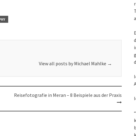
r
T
a
PHY
E
d
i
g
d
View all posts by Michael Mahlke
→
I
A
Reisefotografie in Meran – 8 Beispiele aus der Praxis
I
“
k
k