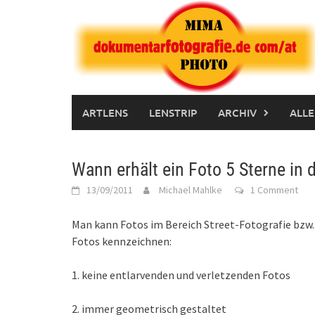
Skip
to
content
ARTLENS
LENSTRIP
ARCHIV
ALLE
Wann erhält ein Foto 5 Sterne in 
13/09/2011
Michael Mahlke
1 Comment
Man kann Fotos im Bereich Street-Fotografie bzw. S
Fotos kennzeichnen:
1. keine entlarvenden und verletzenden Fotos
2. immer geometrisch gestaltet