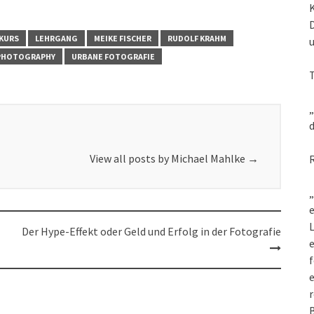
KURS
LEHRGANG
MEIKE FISCHER
RUDOLF KRAHM
PHOTOGRAPHY
URBANE FOTOGRAFIE
„
d
View all posts by Michael Mahlke
→
„
e
L
Der Hype-Effekt oder Geld und Erfolg in der Fotografie
f
e
r
B