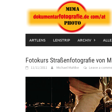
Skip
to
content
ARTLENS
LENSTRIP
ARCHIV
ALLE
Fotokurs Straßenfotografie von M
11/11/2011
Michael Mahlke
Leave a comme