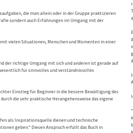
r
T
gsaufgaben, die man allein oder in der Gruppe praktizieren
a
ografie sondern auch Erfahrungen im Umgang mit der
E
d
mit vielen Situationen, Menschen und Momenten in einer
i
g
d
d der richtige Umgang mit sich und anderen ist gerade auf
esentlich für sinnvolles und verständnisvolles
I
A
echter Einstieg für Beginner in die bessere Bewältigung des
I
n durch die sehr praktische Herangehensweise das eigene
“
k
en als Inspirationsquelle dienen und technische
ationen geben.“ Diesen Anspruch erfüllt das Buch in
k