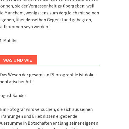
önnen, sie der Vergessenheit zu übergeben; weil
ie Manchem, wenigstens zum Vergleich mit seinen
eigenen, über denselben Gegenstand gehegten,
willkommen seyn werden.”
M. Mahlke
WAS UND WIE
Das We­sen der ge­sam­ten Pho­to­gra­phie ist do­ku­
en­ta­ri­scher Art.“
August Sander
Ein Fotograf wird versuchen, die sich aus seinen
Erfahrungen und Erlebnissen ergebende
Quersumme in Botschaften entlang seiner eigenen