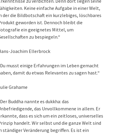
rkenntnisse zu verdichten. Denn dort liegen seine
ähigkeiten. Keine einfache Aufgabe in einer Welt,
n der die Bildbotschaft ein kurzlebiges, löschbares
rodukt geworden ist. Dennoch bleibt die
otografie ein geeignetes Mittel, um
esellschaften zu bespiegeln.“
Hans-Joachim Ellerbrock
„Du musst einige Erfahrungen im Leben gemacht
aben, damit du etwas Relevantes zu sagen hast.“
Julie Grahame
Der Buddha nannte es dukkha: das
nbefriedigende, das Unvollkommene in allem. Er
rkannte, dass es sich um ein zeitloses, universelles
rinzip handelt. Wir selbst und die ganze Welt sind
n ständiger Veränderung begriffen. Es ist ein