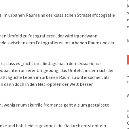
k
s
ie im urbanen Raum und der klassischen Strassenfotografie
genen Umfeld zu fotografieren, der wird irgendwann
iede zwischen dem Fotografieren im urbanen Raum und der
t, dass es „nicht um die Jagd nach dem
besonderen
eobachten unserer Umgebung, das Umfeld, in dem sich der
„
 alltägliche Leben im urbanen Raum zu untersuchen, als
m
an dann doch in den Metropolen der Welt besser
ohl weniger um skurrile Momente geht als um gestaltete
„
enze und hält beides gekonnt ein. Dadurch entsteht ein