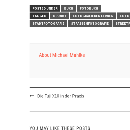
POSTED UNDER
BUCH
FOTOBUCH
TAGGED
DPUNKT
FOTOGRAFIEREN LERNEN
FOTO
STADTFOTOGRAFIE
STRASSENFOTOGRAFIE
STREET
About Michael Mahlke
Post
Die Fuji X10 in der Praxis
navigation
YOU MAY LIKE THESE POSTS