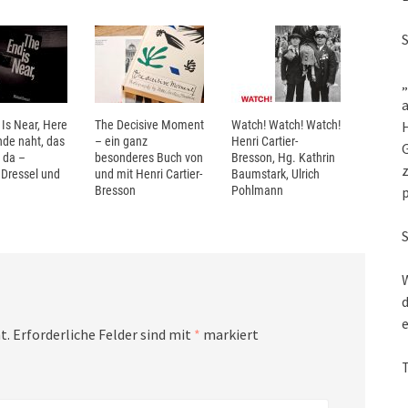
„
a
Is Near, Here
The Decisive Moment
Watch! Watch! Watch!
nde naht, das
– ein ganz
Henri Cartier-
G
 da –
besonderes Buch von
Bresson, Hg. Kathrin
z
 Dressel und
und mit Henri Cartier-
Baumstark, Ulrich
Bresson
Pohlmann
W
d
e
t.
Erforderliche Felder sind mit
*
markiert