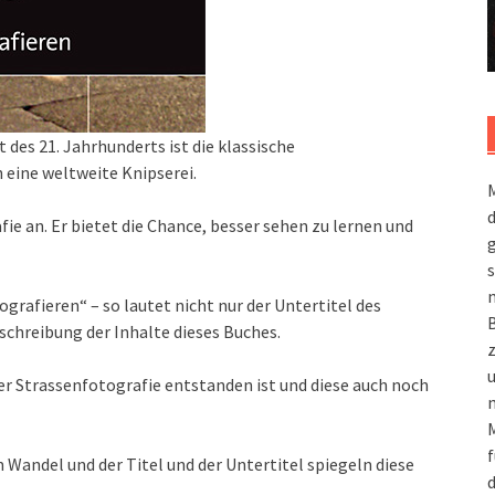
 des 21. Jahrhunderts ist die klassische
 eine weltweite Knipserei.
M
ie an. Er bietet die Chance, besser sehen zu lernen und
g
s
m
afieren“ – so lautet nicht nur der Untertitel des
chreibung der Inhalte dieses Buches.
 der Strassenfotografie entstanden ist und diese auch noch
n
M
f
im Wandel und der Titel und der Untertitel spiegeln diese
d