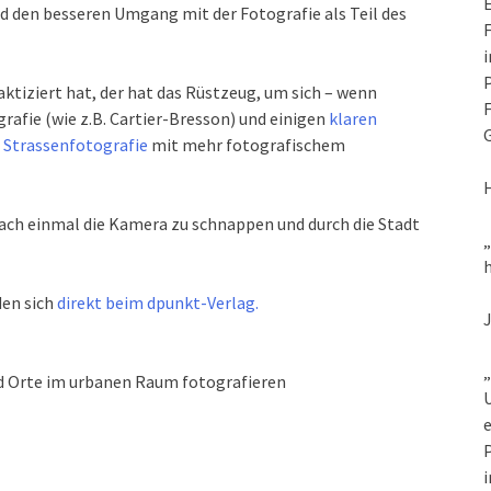
E
d den besseren Umgang mit der Fotografie als Teil des
F
i
P
aktiziert hat, der hat das Rüstzeug, um sich – wenn
F
rafie (wie z.B. Cartier-Bresson) und einigen
klaren
G
n Strassenfotografie
mit mehr fotografischem
ach einmal die Kamera zu schnappen und durch die Stadt
h
den sich
direkt beim dpunkt-Verlag.
„
d Orte im urbanen Raum fotografieren
U
e
P
i