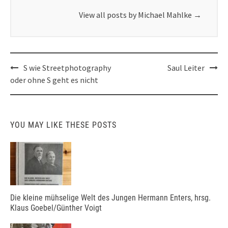
View all posts by Michael Mahlke
→
Post
S wie Streetphotography
Saul Leiter
navigation
oder ohne S geht es nicht
YOU MAY LIKE THESE POSTS
Die kleine mühselige Welt des Jungen Hermann Enters, hrsg.
Klaus Goebel/Günther Voigt