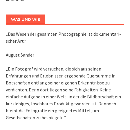
WAS UND WIE
„Das We­sen der ge­sam­ten Pho­to­gra­phie ist do­ku­men­ta­ri­
scher Art.“
August Sander
„Ein Fotograf wird versuchen, die sich aus seinen
Erfahrungen und Erlebnissen ergebende Quersumme in
Botschaften entlang seiner eigenen Erkenntnisse zu
verdichten. Denn dort liegen seine Fähigkeiten. Keine
einfache Aufgabe in einer Welt, in der die Bildbotschaft ein
kurzlebiges, löschbares Produkt geworden ist. Dennoch
bleibt die Fotografie ein geeignetes Mittel, um
Gesellschaften zu bespiegeln.“