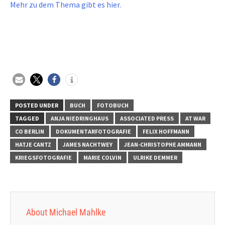
Mehr zu dem Thema gibt es hier.
POSTED UNDER
BUCH
FOTOBUCH
TAGGED
ANJA NIEDRINGHAUS
ASSOCIATED PRESS
AT WAR
CO BERLIN
DOKUMENTARFOTOGRAFIE
FELIX HOFFMANN
HATJE CANTZ
JAMES NACHTWEY
JEAN-CHRISTOPHE AMMANN
KRIEGSFOTOGRAFIE
MARIE COLVIN
ULRIKE DEMMER
About Michael Mahlke