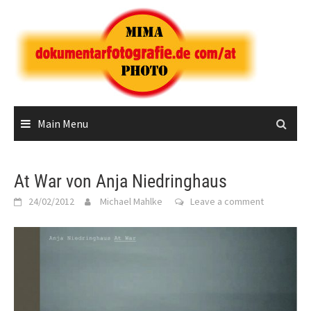
Skip
to
content
Main Menu
At War von Anja Niedringhaus
24/02/2012
Michael Mahlke
Leave a comment