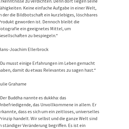
rkenntnisse zu verdichten. Denn dort liegen seine
ähigkeiten. Keine einfache Aufgabe in einer Welt,
n der die Bildbotschaft ein kurzlebiges, löschbares
rodukt geworden ist. Dennoch bleibt die
otografie ein geeignetes Mittel, um
esellschaften zu bespiegeln.“
Hans-Joachim Ellerbrock
„Du musst einige Erfahrungen im Leben gemacht
aben, damit du etwas Relevantes zu sagen hast.“
Julie Grahame
Der Buddha nannte es dukkha: das
nbefriedigende, das Unvollkommene in allem. Er
rkannte, dass es sich um ein zeitloses, universelles
rinzip handelt. Wir selbst und die ganze Welt sind
n ständiger Veränderung begriffen. Es ist ein