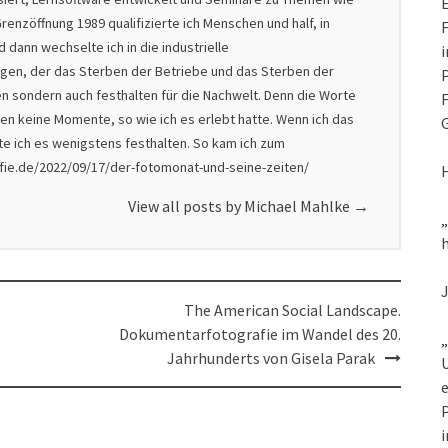
E
renzöffnung 1989 qualifizierte ich Menschen und half, in
F
dann wechselte ich in die industrielle
i
nigen, der das Sterben der Betriebe und das Sterben der
P
en sondern auch festhalten für die Nachwelt. Denn die Worte
F
en keine Momente, so wie ich es erlebt hatte. Wenn ich das
G
lte ich es wenigstens festhalten. So kam ich zum
afie.de/2022/09/17/der-fotomonat-und-seine-zeiten/
View all posts by Michael Mahlke
→
h
The American Social Landscape.
Dokumentarfotografie im Wandel des 20.
„
Jahrhunderts von Gisela Parak
U
e
P
i