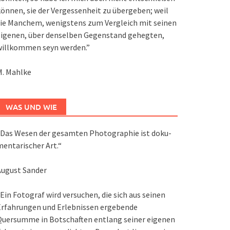
önnen, sie der Vergessenheit zu übergeben; weil
ie Manchem, wenigstens zum Vergleich mit seinen
eigenen, über denselben Gegenstand gehegten,
willkommen seyn werden.”
M. Mahlke
WAS UND WIE
Das We­sen der ge­sam­ten Pho­to­gra­phie ist do­ku­
en­ta­ri­scher Art.“
August Sander
Ein Fotograf wird versuchen, die sich aus seinen
Erfahrungen und Erlebnissen ergebende
Quersumme in Botschaften entlang seiner eigenen