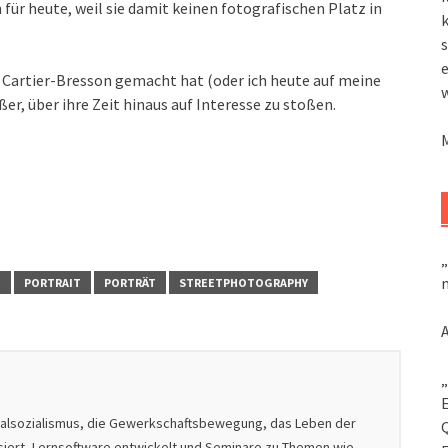
für heute, weil sie damit keinen fotografischen Platz in
k
s
s Cartier-Bresson gemacht hat (oder ich heute auf meine
er, über ihre Zeit hinaus auf Interesse zu stoßen.
„
m
E
PORTRAIT
PORTRÄT
STREETPHOTOGRAPHY
„
nalsozialismus, die Gewerkschaftsbewegung, das Leben der
isiert, Lernsoftware entwickelt und Seminare zu Themen wie