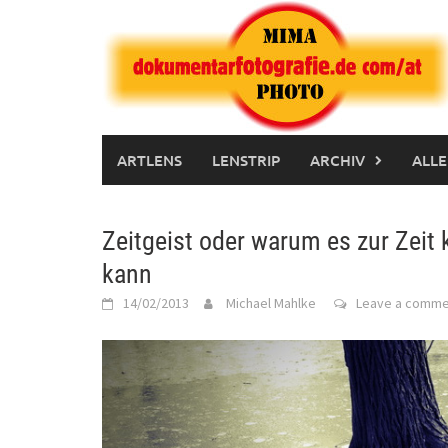
Skip
to
content
ARTLENS
LENSTRIP
ARCHIV
ALLE
Zeitgeist oder warum es zur Zeit
kann
14/02/2013
Michael Mahlke
Leave a comme