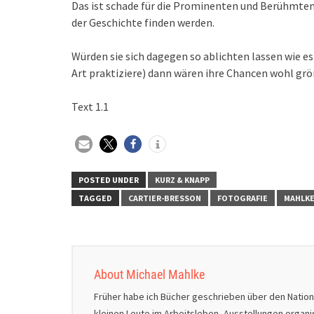
Das ist schade für die Prominenten und Berühmten 
der Geschichte finden werden.
Würden sie sich dagegen so ablichten lassen wie e
Art praktiziere) dann wären ihre Chancen wohl größ
Text 1.1
POSTED UNDER
KURZ & KNAPP
TAGGED
CARTIER-BRESSON
FOTOGRAFIE
MAHLK
About Michael Mahlke
Früher habe ich Bücher geschrieben über den Natio
kleinen Leute im Arbeitsleben, Ausstellungen organ