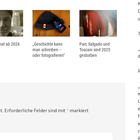
at ab 2026
„Geschichte kann
Parr, Salgado und
„
man schreiben –
Toscani sind 2025
oder fotografieren“
gestorben
d
„
e
L
t.
Erforderliche Felder sind mit
*
markiert
f
e
r
B