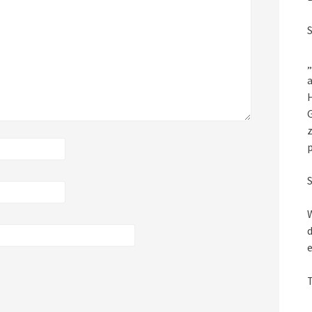
„
a
G
z
W
d
e