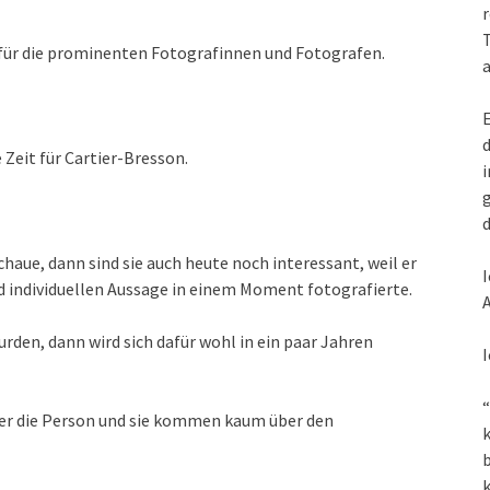
r
T
 für die prominenten Fotografinnen und Fotografen.
a
E
d
 Zeit für Cartier-Bresson.
i
g
d
haue, dann sind sie auch heute noch interessant, weil er
I
d individuellen Aussage in einem Moment fotografierte.
A
rden, dann wird sich dafür wohl in ein paar Jahren
I
“
über die Person und sie kommen kaum über den
k
k