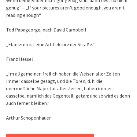
Wenn deine Bilder nicht gut genug sind, dann liest du nicht
genug“ – „If your pictures aren’t good enough, you aren’t
reading enough“
Tod Papageorge, nach David Campbell
„Flanieren ist eine Art Lektüre der Straße.“
Franz Hessel
„Im allgemeinen freilich haben die Weisen aller Zeiten
immer dasselbe gesagt, und die Toren, d. h. die
unermeßliche Majorität aller Zeiten, haben immer
dasselbe, nämlich das Gegenteil, getan: und so wird es denn
auch ferner bleiben.“
Arthur Schopenhauer