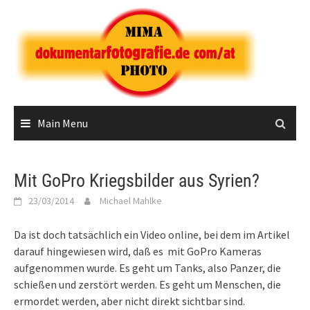
Skip
to
content
Main Menu
Mit GoPro Kriegsbilder aus Syrien?
23/03/2014
Michael Mahlke
Da ist doch tatsächlich ein Video online, bei dem im Artikel
darauf hingewiesen wird, daß es mit GoPro Kameras
aufgenommen wurde. Es geht um Tanks, also Panzer, die
schießen und zerstört werden. Es geht um Menschen, die
ermordet werden, aber nicht direkt sichtbar sind.