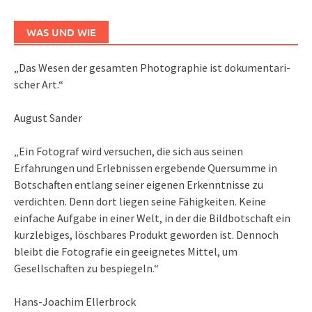
WAS UND WIE
„Das We­sen der ge­sam­ten Pho­to­gra­phie ist do­ku­men­ta­ri­
scher Art.“
August Sander
„Ein Fotograf wird versuchen, die sich aus seinen
Erfahrungen und Erlebnissen ergebende Quersumme in
Botschaften entlang seiner eigenen Erkenntnisse zu
verdichten. Denn dort liegen seine Fähigkeiten. Keine
einfache Aufgabe in einer Welt, in der die Bildbotschaft ein
kurzlebiges, löschbares Produkt geworden ist. Dennoch
bleibt die Fotografie ein geeignetes Mittel, um
Gesellschaften zu bespiegeln.“
Hans-Joachim Ellerbrock