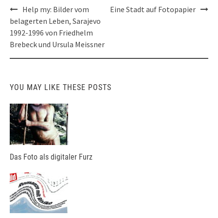
Post
Help my: Bilder vom
Eine Stadt auf Fotopapier
navigation
belagerten Leben, Sarajevo
1992-1996 von Friedhelm
Brebeck und Ursula Meissner
YOU MAY LIKE THESE POSTS
Das Foto als digitaler Furz