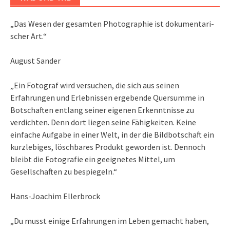
„Das We­sen der ge­sam­ten Pho­to­gra­phie ist do­ku­men­ta­ri­
scher Art.“
August Sander
„Ein Fotograf wird versuchen, die sich aus seinen
Erfahrungen und Erlebnissen ergebende Quersumme in
Botschaften entlang seiner eigenen Erkenntnisse zu
verdichten. Denn dort liegen seine Fähigkeiten. Keine
einfache Aufgabe in einer Welt, in der die Bildbotschaft ein
kurzlebiges, löschbares Produkt geworden ist. Dennoch
bleibt die Fotografie ein geeignetes Mittel, um
Gesellschaften zu bespiegeln.“
Hans-Joachim Ellerbrock
„Du musst einige Erfahrungen im Leben gemacht haben,