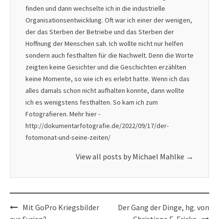
finden und dann wechselte ich in die industrielle
Organisationsentwicklung. Oft war ich einer der wenigen,
der das Sterben der Betriebe und das Sterben der
Hoffnung der Menschen sah. Ich wollte nicht nur helfen
sondern auch festhalten für die Nachwelt. Denn die Worte
zeigten keine Gesichter und die Geschichten erzählten
keine Momente, so wie ich es erlebt hatte. Wenn ich das
alles damals schon nicht aufhalten konnte, dann wollte
ich es wenigstens festhalten. So kam ich zum
Fotografieren. Mehr hier -
http://dokumentarfotografie.de/2022/09/17/der-
fotomonat-und-seine-zeiten/
View all posts by Michael Mahlke
→
Post
Mit GoPro Kriegsbilder
Der Gang der Dinge, hg. von
navigation
aus Syrien?
Christiane E. Fricke