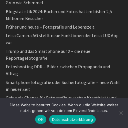
Grün wie Schimmel
Blogstatistik 2024: Bücher und Fotos hatten bisher 2,5
Millionen Besucher
Früher und heute – Fotografie und Lebenszeit
Leica Camera AG stellt neue Funktionen der Leica LUX App
vor
Trump und das Smartphone auf X – die neue
Reportagefotografie
Fotoshooting DDR – Bilder zwischen Propaganda und
Alltag
Smartphonefotografie oder Sucherfotografie – neue Wahl
in neuer Zeit
China als Chance für Fotografie zwischen Kreativität und
Kompromiss
Diese Website benutzt Cookies. Wenn du die Website weiter
nutzt, gehen wir von deinem Einverständnis aus.
Tagesthema
OK
Datenschutzerklärung
Neue Freiheit in der Fotografie