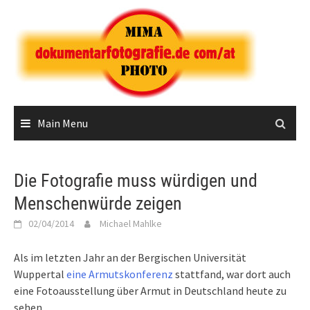
Skip
to
content
Main Menu
Die Fotografie muss würdigen und
Menschenwürde zeigen
02/04/2014
Michael Mahlke
Als im letzten Jahr an der Bergischen Universität
Wuppertal
eine Armutskonferenz
stattfand, war dort auch
eine Fotoausstellung über Armut in Deutschland heute zu
sehen.