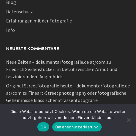
Blog
Datenschutz
Erfahrungen mit der Fotografie
Info
NEUESTE KOMMENTARE
Neue Zeiten – dokumentarfotografie.de at/com
zu
Friedrich Seidenstücker im Detail zwischen Armut und
faszinierendem Augenblick
Original Streetfotografie heute – dokumentarfotografie.de
at/com
zu
Fineart-Streetphotography oder fotografische
Geheimnisse klassischer Strassenfotografie
Neue Zeiten – dokumentarfotografie.de at/com
zu
Diese Website benutzt Cookies. Wenn du die Website weiter
Kategorie 2020 – der neue dokumentarische Impuls
nutzt, gehen wir von deinem Einverständnis aus.
Neue Zeiten – dokumentarfotografie.de at/com
zu
OK
Datenschutzerklärung
Klassische manuelle Fotografie im Sinne von Elliott und