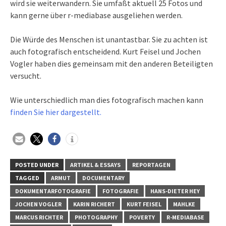
wird sie weiterwandern. Sie umfaßt aktuell 25 Fotos und
kann gerne über r-mediabase ausgeliehen werden.
Die Würde des Menschen ist unantastbar. Sie zu achten ist
auch fotografisch entscheidend. Kurt Feisel und Jochen
Vogler haben dies gemeinsam mit den anderen Beteiligten
versucht.
Wie unterschiedlich man dies fotografisch machen kann
finden Sie hier dargestellt.
POSTED UNDER
ARTIKEL & ESSAYS
REPORTAGEN
TAGGED
ARMUT
DOCUMENTARY
DOKUMENTARFOTOGRAFIE
FOTOGRAFIE
HANS-DIETER HEY
JOCHEN VOGLER
KARIN RICHERT
KURT FEISEL
MAHLKE
MARCUS RICHTER
PHOTOGRAPHY
POVERTY
R-MEDIABASE