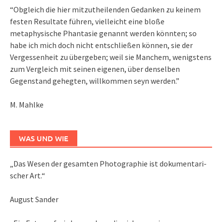
“Obgleich die hier mitzutheilenden Gedanken zu keinem
festen Resultate führen, vielleicht eine bloße
metaphysische Phantasie genannt werden könnten; so
habe ich mich doch nicht entschließen können, sie der
Vergessenheit zu übergeben; weil sie Manchem, wenigstens
zum Vergleich mit seinen eigenen, über denselben
Gegenstand gehegten, willkommen seyn werden.”
M. Mahlke
WAS UND WIE
„Das We­sen der ge­sam­ten Pho­to­gra­phie ist do­ku­men­ta­ri­
scher Art.“
August Sander