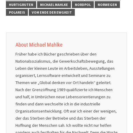
HURTIGRUTEN
MICHAEL MAHLKE
NORDPOL
NORWEGEN
POLAREIS
VOM ENDE DER EWGKEIT
About Michael Mahlke
Früher habe ich Bücher geschrieben über den
Nationalsozialismus, die Gewerkschaftsbewegung, das
Leben der kleinen Leute im Arbeitsleben, Ausstellungen
organisiert, Lernsoftware entwickelt und Seminare zu
Themen wie „Global denken vor Ort handeln“ geleitet.
Nach der Grenzöffnung 1989 qualifizierte ich Menschen
und half, in Umbrüchen neue Lebensorientierungen zu
finden und dann wechselte ich in die industrielle
Organisationsentwicklung. Oft war ich einer der wenigen,
der das Sterben der Betriebe und das Sterben der
Hoffnung der Menschen sah. Ich wollte nicht nur helfen
sondern auch festhalten für die Nachwelt. Denn die Worte