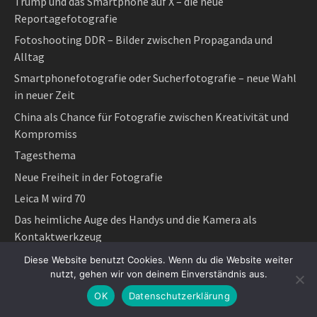
Trump und das Smartphone auf X – die neue
Reportagefotografie
Fotoshooting DDR – Bilder zwischen Propaganda und
Alltag
Smartphonefotografie oder Sucherfotografie – neue Wahl
in neuer Zeit
China als Chance für Fotografie zwischen Kreativität und
Kompromiss
Tagesthema
Neue Freiheit in der Fotografie
Leica M wird 70
Das heimliche Auge des Handys und die Kamera als
Kontaktwerkzeug
Fühlen, Freuen und Fotografieren
Diese Website benutzt Cookies. Wenn du die Website weiter
nutzt, gehen wir von deinem Einverständnis aus.
Die Tragödie des Paul Lowe
OK
Datenschutzerklärung
Lanz und Leica