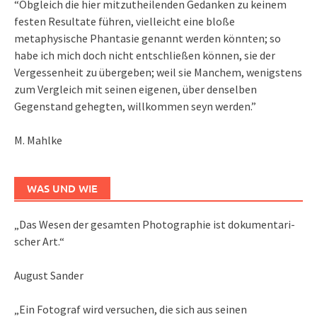
“Obgleich die hier mitzutheilenden Gedanken zu keinem
festen Resultate führen, vielleicht eine bloße
metaphysische Phantasie genannt werden könnten; so
habe ich mich doch nicht entschließen können, sie der
Vergessenheit zu übergeben; weil sie Manchem, wenigstens
zum Vergleich mit seinen eigenen, über denselben
Gegenstand gehegten, willkommen seyn werden.”
M. Mahlke
WAS UND WIE
„Das We­sen der ge­sam­ten Pho­to­gra­phie ist do­ku­men­ta­ri­
scher Art.“
August Sander
„Ein Fotograf wird versuchen, die sich aus seinen