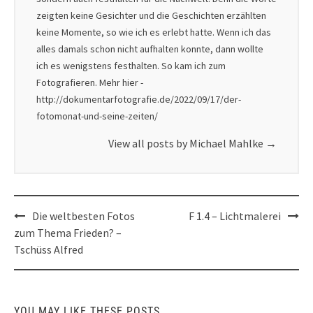
zeigten keine Gesichter und die Geschichten erzählten
keine Momente, so wie ich es erlebt hatte. Wenn ich das
alles damals schon nicht aufhalten konnte, dann wollte
ich es wenigstens festhalten. So kam ich zum
Fotografieren. Mehr hier -
http://dokumentarfotografie.de/2022/09/17/der-
fotomonat-und-seine-zeiten/
View all posts by Michael Mahlke
→
Post
Die weltbesten Fotos
F 1.4 – Lichtmalerei
navigation
zum Thema Frieden? –
Tschüss Alfred
YOU MAY LIKE THESE POSTS