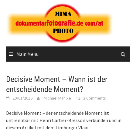
Skip
to
content
Main Menu
Decisive Moment – Wann ist der
entscheidende Moment?
20/01/2016
Michael Mahlke
2 Comments
Decisive Moment – der entscheidende Moment ist
untrennbar mit Henri Cartier-Bresson verbunden und in
diesem Artikel mit dem Limburger Vlaai.