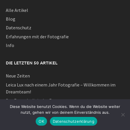
Alle Artikel
Blog
Datenschutz
Erfahrungen mit der Fotografie
Info
DIE LETZTEN 50 ARTIKEL
Neue Zeiten
Leica Lux nach einem Jahr Fotografie – Willkommen im
Dreamteam!
Das Foto als digitaler Furz
Diese Website benutzt Cookies. Wenn du die Website weiter
Über das Sammeln von Kameras
nutzt, gehen wir von deinem Einverständnis aus.
Die Diva der Kompaktkameras hat einen neuen Auftritt als
OK
Datenschutzerklärung
Lumix L10