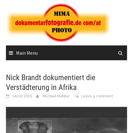
Skip
to
content
Main Menu
Nick Brandt dokumentiert die
Verstädterung in Afrika
14/03/2016
Michael Mahlke
Leave a comment