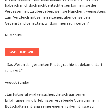
habe ich mich doch nicht entschließen können, sie der
Vergessenheit zu übergeben; weil sie Manchem, wenigstens
zum Vergleich mit seinen eigenen, über denselben
Gegenstand gehegten, willkommen seyn werden.”
M. Mahlke
WAS UND WIE
„Das We­sen der ge­sam­ten Pho­to­gra­phie ist do­ku­men­ta­ri­
scher Art.“
August Sander
„Ein Fotograf wird versuchen, die sich aus seinen
Erfahrungen und Erlebnissen ergebende Quersumme in
Botschaften entlang seiner eigenen Erkenntnisse zu