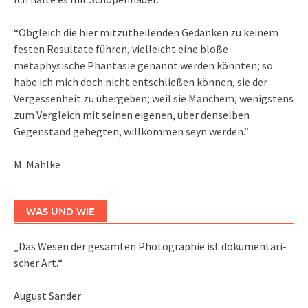
“Obgleich die hier mitzutheilenden Gedanken zu keinem
festen Resultate führen, vielleicht eine bloße
metaphysische Phantasie genannt werden könnten; so
habe ich mich doch nicht entschließen können, sie der
Vergessenheit zu übergeben; weil sie Manchem, wenigstens
zum Vergleich mit seinen eigenen, über denselben
Gegenstand gehegten, willkommen seyn werden.”
M. Mahlke
WAS UND WIE
„Das We­sen der ge­sam­ten Pho­to­gra­phie ist do­ku­men­ta­ri­
scher Art.“
August Sander