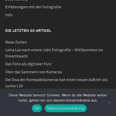
Erfahrungen mit der Fotografie
Info
DIE LETZTEN 50 ARTIKEL
Neue Zeiten
Leica Lux nach einem Jahr Fotografie – Willkommen im
Dreamteam!
Das Foto als digitaler Furz
Über das Sammeln von Kameras
Die Diva der Kompaktkameras hat einen neuen Auftritt als
Lumix L10
Das Überflüssige ist eine sehr wichtige Sache
Diese Website benutzt Cookies. Wenn du die Website weiter
nutzt, gehen wir von deinem Einverständnis aus.
Das Neue ist der Feind des Guten oder
OK
Datenschutzerklärung
Schön und Reich und ihre sozialen Gebrauchsweisen der
Fotografie