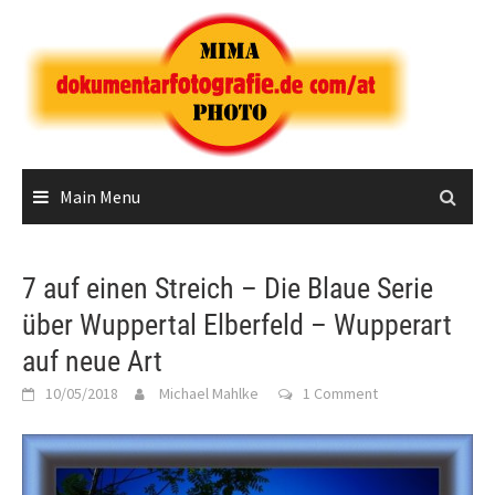
Skip
to
content
Main Menu
7 auf einen Streich – Die Blaue Serie
über Wuppertal Elberfeld – Wupperart
auf neue Art
10/05/2018
Michael Mahlke
1 Comment