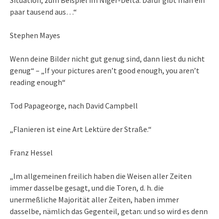
Situation, zum Beispiel im Niger-Delta. Dafür gibt man ein
paar tausend aus…“
Stephen Mayes
Wenn deine Bilder nicht gut genug sind, dann liest du nicht
genug“ – „If your pictures aren’t good enough, you aren’t
reading enough“
Tod Papageorge, nach David Campbell
„Flanieren ist eine Art Lektüre der Straße.“
Franz Hessel
„Im allgemeinen freilich haben die Weisen aller Zeiten
immer dasselbe gesagt, und die Toren, d. h. die
unermeßliche Majorität aller Zeiten, haben immer
dasselbe, nämlich das Gegenteil, getan: und so wird es denn