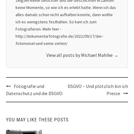
zeigten keine Gesichter und die Geschichten erzählten
keine Momente, so wie ich es erlebt hatte. Wenn ich das
alles damals schon nicht aufhalten konnte, dann wollte
ich es wenigstens festhalten. So kam ich zum
Fotografieren. Mehr hier -
http://dokumentarfotografie.de/2022/09/17/der-
fotomonat-und-seine-zeiten/
View all posts by Michael Mahlke
→
Post
Fotografie und
DSGVO – Und plötzlich bin ich
navigation
Datenschutz und die DSGVO
Presse
YOU MAY LIKE THESE POSTS