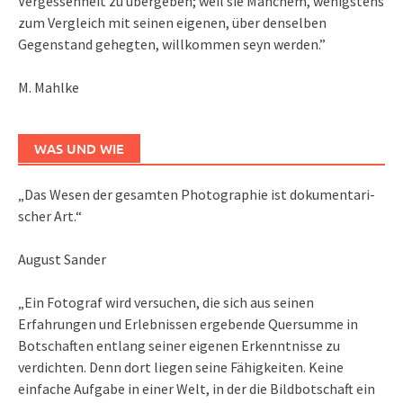
Vergessenheit zu übergeben; weil sie Manchem, wenigstens
zum Vergleich mit seinen eigenen, über denselben
Gegenstand gehegten, willkommen seyn werden.”
M. Mahlke
WAS UND WIE
„Das We­sen der ge­sam­ten Pho­to­gra­phie ist do­ku­men­ta­ri­
scher Art.“
August Sander
„Ein Fotograf wird versuchen, die sich aus seinen
Erfahrungen und Erlebnissen ergebende Quersumme in
Botschaften entlang seiner eigenen Erkenntnisse zu
verdichten. Denn dort liegen seine Fähigkeiten. Keine
einfache Aufgabe in einer Welt, in der die Bildbotschaft ein