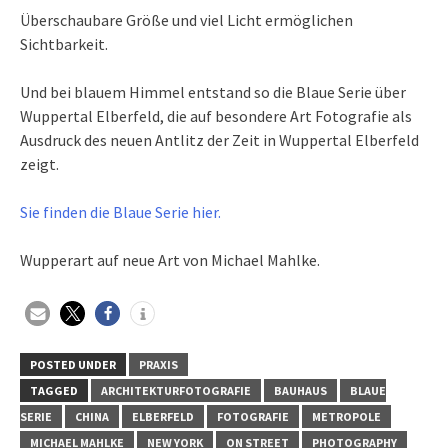
Überschaubare Größe und viel Licht ermöglichen
Sichtbarkeit.
Und bei blauem Himmel entstand so die Blaue Serie über
Wuppertal Elberfeld, die auf besondere Art Fotografie als
Ausdruck des neuen Antlitz der Zeit in Wuppertal Elberfeld
zeigt.
Sie finden die Blaue Serie hier.
Wupperart auf neue Art von Michael Mahlke.
POSTED UNDER
PRAXIS
TAGGED
ARCHITEKTURFOTOGRAFIE
BAUHAUS
BLAUE
SERIE
CHINA
ELBERFELD
FOTOGRAFIE
METROPOLE
MICHAEL MAHLKE
NEW YORK
ON STREET
PHOTOGRAPHY