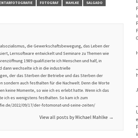
E
ENTARFOTOGRAFIE
FOTOGRAF
MAHLKE
SALGADO
F
i
P
F
G
nalsozialismus, die Gewerkschaftsbewegung, das Leben der
isiert, Lernsoftware entwickelt und Seminare zu Themen wie
renzöffnung 1989 qualifizierte ich Menschen und half, in
dann wechselte ich in die industrielle
h
nigen, der das Sterben der Betriebe und das Sterben der
en sondern auch festhalten für die Nachwelt. Denn die Worte
en keine Momente, so wie ich es erlebt hatte. Wenn ich das
lte ich es wenigstens festhalten. So kam ich zum
„
afie.de/2022/09/17/der-fotomonat-und-seine-zeiten/
U
View all posts by Michael Mahlke
→
e
P
i