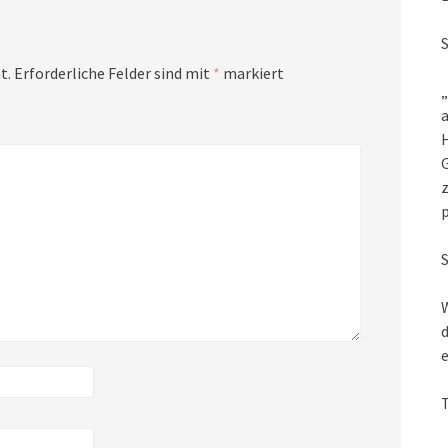
t.
Erforderliche Felder sind mit
*
markiert
„
a
G
z
W
d
e