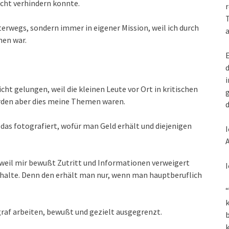
icht verhindern konnte.
r
T
terwegs, sondern immer in eigener Mission, weil ich durch
a
hen war.
E
d
i
ht gelungen, weil die kleinen Leute vor Ort in kritischen
g
den aber dies meine Themen waren.
d
das fotografiert, wofür man Geld erhält und diejenigen
I
A
 weil mir bewußt Zutritt und Informationen verweigert
I
rhalte. Denn den erhält man nur, wenn man hauptberuflich
“
k
af arbeiten, bewußt und gezielt ausgegrenzt.
k