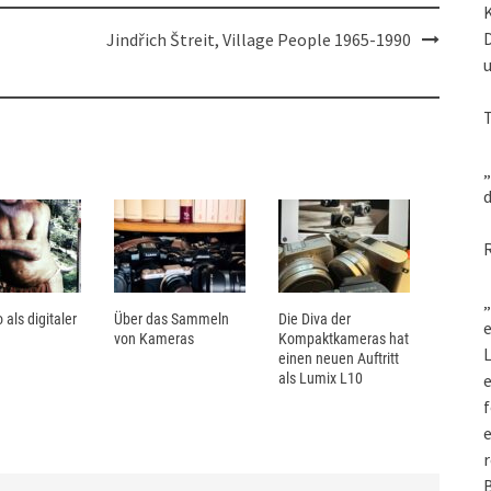
Jindřich Štreit, Village People 1965-1990
„
d
„
 als digitaler
Über das Sammeln
Die Diva der
e
von Kameras
Kompaktkameras hat
L
einen neuen Auftritt
als Lumix L10
f
e
r
B