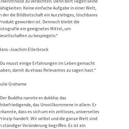
rkenntnisse zu verdichten. Denn dort liegen seine
ähigkeiten. Keine einfache Aufgabe in einer Welt,
n der die Bildbotschaft ein kurzlebiges, löschbares
rodukt geworden ist. Dennoch bleibt die
otografie ein geeignetes Mittel, um
esellschaften zu bespiegeln.“
Hans-Joachim Ellerbrock
„Du musst einige Erfahrungen im Leben gemacht
aben, damit du etwas Relevantes zu sagen hast.“
Julie Grahame
Der Buddha nannte es dukkha: das
nbefriedigende, das Unvollkommene in allem. Er
rkannte, dass es sich um ein zeitloses, universelles
rinzip handelt. Wir selbst und die ganze Welt sind
n ständiger Veränderung begriffen. Es ist ein