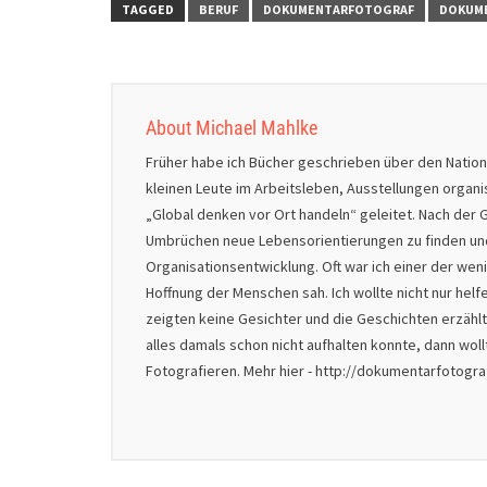
TAGGED
BERUF
DOKUMENTARFOTOGRAF
DOKUM
About Michael Mahlke
Früher habe ich Bücher geschrieben über den Natio
kleinen Leute im Arbeitsleben, Ausstellungen organ
„Global denken vor Ort handeln“ geleitet. Nach der G
Umbrüchen neue Lebensorientierungen zu finden und 
Organisationsentwicklung. Oft war ich einer der we
Hoffnung der Menschen sah. Ich wollte nicht nur helf
zeigten keine Gesichter und die Geschichten erzählt
alles damals schon nicht aufhalten konnte, dann wol
Fotografieren. Mehr hier - http://dokumentarfotogr