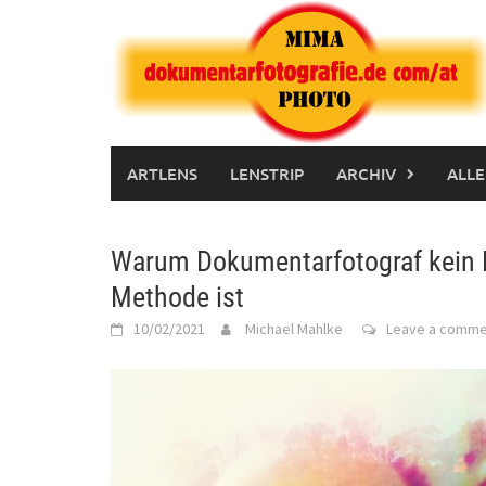
Skip
to
content
ARTLENS
LENSTRIP
ARCHIV
ALLE
Warum Dokumentarfotograf kein B
Methode ist
10/02/2021
Michael Mahlke
Leave a comme