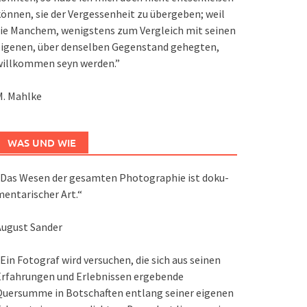
önnen, sie der Vergessenheit zu übergeben; weil
ie Manchem, wenigstens zum Vergleich mit seinen
eigenen, über denselben Gegenstand gehegten,
willkommen seyn werden.”
M. Mahlke
WAS UND WIE
Das We­sen der ge­sam­ten Pho­to­gra­phie ist do­ku­
en­ta­ri­scher Art.“
August Sander
Ein Fotograf wird versuchen, die sich aus seinen
Erfahrungen und Erlebnissen ergebende
Quersumme in Botschaften entlang seiner eigenen