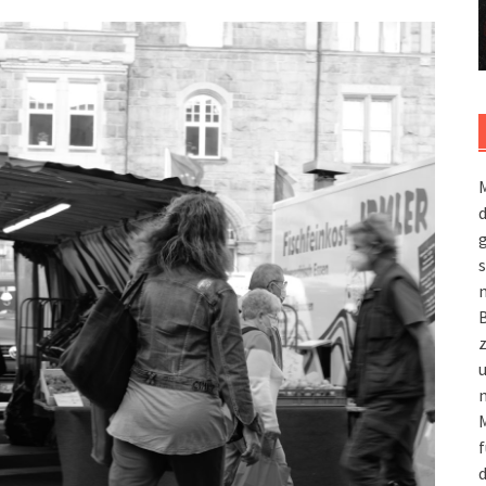
M
g
s
m
n
M
f
d