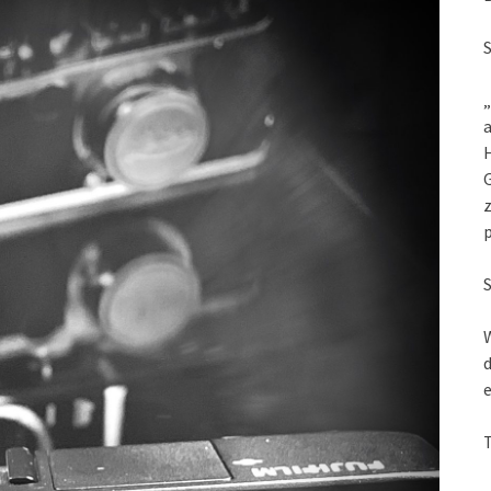
„
a
G
z
W
d
e