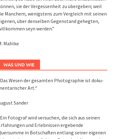
önnen, sie der Vergessenheit zu übergeben; weil
ie Manchem, wenigstens zum Vergleich mit seinen
eigenen, über denselben Gegenstand gehegten,
willkommen seyn werden.”
M. Mahlke
WAS UND WIE
Das We­sen der ge­sam­ten Pho­to­gra­phie ist do­ku­
en­ta­ri­scher Art.“
August Sander
Ein Fotograf wird versuchen, die sich aus seinen
Erfahrungen und Erlebnissen ergebende
Quersumme in Botschaften entlang seiner eigenen