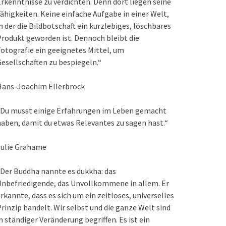
rkenntnisse zu verdichten. Denn dort liegen seine
ähigkeiten. Keine einfache Aufgabe in einer Welt,
n der die Bildbotschaft ein kurzlebiges, löschbares
rodukt geworden ist. Dennoch bleibt die
otografie ein geeignetes Mittel, um
esellschaften zu bespiegeln.“
Hans-Joachim Ellerbrock
„Du musst einige Erfahrungen im Leben gemacht
aben, damit du etwas Relevantes zu sagen hast.“
Julie Grahame
Der Buddha nannte es dukkha: das
nbefriedigende, das Unvollkommene in allem. Er
rkannte, dass es sich um ein zeitloses, universelles
rinzip handelt. Wir selbst und die ganze Welt sind
n ständiger Veränderung begriffen. Es ist ein