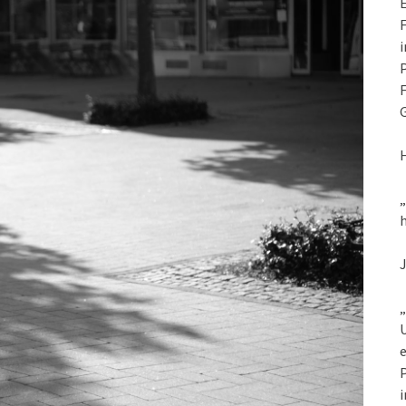
E
F
i
P
F
G
h
„
U
e
P
i