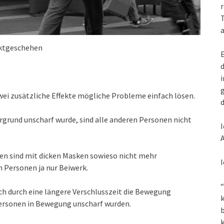
r
T
a
ktgeschehen
E
d
i
g
 zwei zusätzliche Effekte mögliche Probleme einfach lösen.
d
ergrund unscharf wurde, sind alle anderen Personen nicht
I
A
en sind mit dicken Masken sowieso nicht mehr
I
n Personen ja nur Beiwerk.
“
ch durch eine längere Verschlusszeit die Bewegung
k
 Personen in Bewegung unscharf wurden.
k