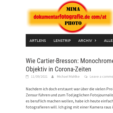
Skip
to
content
ARTLENS
LENSTRIP
ARCHIV
ALLE
Wie Cartier-Bresson: Monochrome
Objektiv in Corona-Zeiten
11/09/2021
Michael Mahlke
Leave a comme
Nachdem ich doch erstaunt war über die vielen Pr
Zensur führen und zum Tod jeglichen Fotojournalism
es beruflich machen wollen, habe ich heute einf
fotografieren will. Ich ging mit einer Kamera raus i