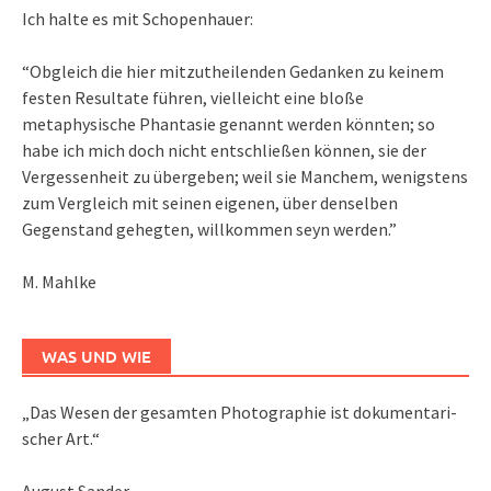
Ich halte es mit Schopenhauer:
“Obgleich die hier mitzutheilenden Gedanken zu keinem
festen Resultate führen, vielleicht eine bloße
metaphysische Phantasie genannt werden könnten; so
habe ich mich doch nicht entschließen können, sie der
Vergessenheit zu übergeben; weil sie Manchem, wenigstens
zum Vergleich mit seinen eigenen, über denselben
Gegenstand gehegten, willkommen seyn werden.”
M. Mahlke
WAS UND WIE
„Das We­sen der ge­sam­ten Pho­to­gra­phie ist do­ku­men­ta­ri­
scher Art.“