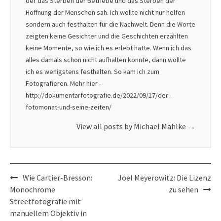
der das Sterben der Betriebe und das Sterben der
Hoffnung der Menschen sah. Ich wollte nicht nur helfen
sondern auch festhalten für die Nachwelt. Denn die Worte
zeigten keine Gesichter und die Geschichten erzählten
keine Momente, so wie ich es erlebt hatte. Wenn ich das
alles damals schon nicht aufhalten konnte, dann wollte
ich es wenigstens festhalten. So kam ich zum
Fotografieren. Mehr hier -
http://dokumentarfotografie.de/2022/09/17/der-
fotomonat-und-seine-zeiten/
View all posts by Michael Mahlke
→
Post
Wie Cartier-Bresson:
Joel Meyerowitz: Die Lizenz
navigation
Monochrome
zu sehen
Streetfotografie mit
manuellem Objektiv in