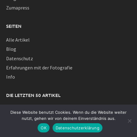
Zumapress
SEITEN
Alle Artikel
Blog
Datenschutz
Erfahrungen mit der Fotografie
Info
DIE LETZTEN 50 ARTIKEL
Neue Zeiten
Diese Website benutzt Cookies. Wenn du die Website weiter
Leica Lux nach einem Jahr Fotografie – Willkommen im
nutzt, gehen wir von deinem Einverständnis aus.
Dreamteam!
OK
Datenschutzerklärung
Das Foto als digitaler Furz