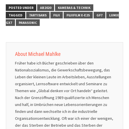
POSTED UNDER
AB2020
KAMERAS & TECHNIK
TAGGED
7ARTISANS
FUJI
FUJIFILM X-E2S
GF7
LUMIX
GX7
PANASONIC
About Michael Mahlke
Früher habe ich Bücher geschrieben über den
Nationalsozialismus, die Gewerkschaftsbewegung, das
Leben der kleinen Leute im Arbeitsleben, Ausstellungen
organisiert, Lernsoftware entwickelt und Seminare zu
Themen wie „Global denken vor Ort handeln“ geleitet.
Nach der Grenzöffnung 1989 qualifizierte ich Menschen
und half, in Umbrüchen neue Lebensorientierungen zu
finden und dann wechselte ich in die industrielle
Organisationsentwicklung. Oft war ich einer der wenigen,
der das Sterben der Betriebe und das Sterben der