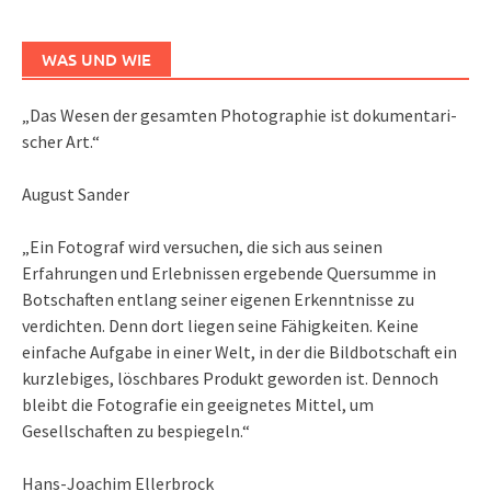
WAS UND WIE
„Das We­sen der ge­sam­ten Pho­to­gra­phie ist do­ku­men­ta­ri­
scher Art.“
August Sander
„Ein Fotograf wird versuchen, die sich aus seinen
Erfahrungen und Erlebnissen ergebende Quersumme in
Botschaften entlang seiner eigenen Erkenntnisse zu
verdichten. Denn dort liegen seine Fähigkeiten. Keine
einfache Aufgabe in einer Welt, in der die Bildbotschaft ein
kurzlebiges, löschbares Produkt geworden ist. Dennoch
bleibt die Fotografie ein geeignetes Mittel, um
Gesellschaften zu bespiegeln.“
Hans-Joachim Ellerbrock