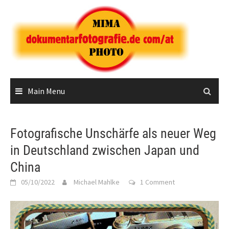
Skip
to
content
Main Menu
Fotografische Unschärfe als neuer Weg
in Deutschland zwischen Japan und
China
05/10/2022
Michael Mahlke
1 Comment