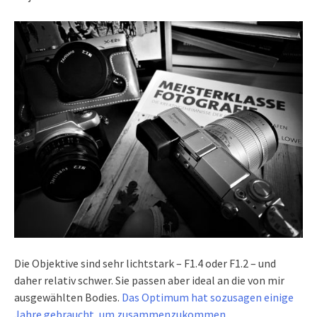
Die Objektive sind sehr lichtstark – F1.4 oder F1.2 – und
daher relativ schwer. Sie passen aber ideal an die von mir
ausgewählten Bodies.
Das Optimum hat sozusagen einige
Jahre gebraucht, um zusammenzukommen.