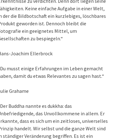
rkenntnisse zu verdichten. Denn dort liegen seine
ähigkeiten. Keine einfache Aufgabe in einer Welt,
n der die Bildbotschaft ein kurzlebiges, löschbares
rodukt geworden ist. Dennoch bleibt die
otografie ein geeignetes Mittel, um
esellschaften zu bespiegeln.“
Hans-Joachim Ellerbrock
„Du musst einige Erfahrungen im Leben gemacht
aben, damit du etwas Relevantes zu sagen hast.“
Julie Grahame
Der Buddha nannte es dukkha: das
nbefriedigende, das Unvollkommene in allem. Er
rkannte, dass es sich um ein zeitloses, universelles
rinzip handelt. Wir selbst und die ganze Welt sind
n ständiger Veränderung begriffen. Es ist ein