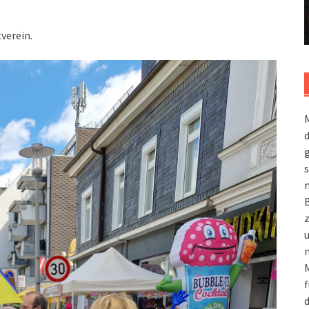
verein.
M
g
s
m
n
M
f
d