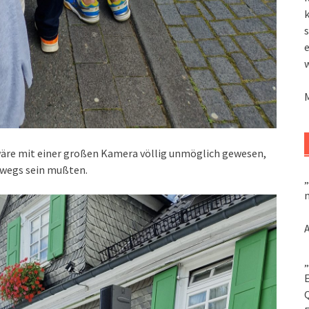
k
s
wäre mit einer großen Kamera völlig unmöglich gewesen,
wegs sein mußten.
„
m
„