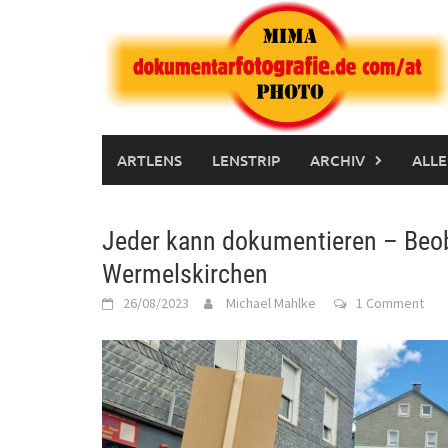
Skip
to
content
ARTLENS
LENSTRIP
ARCHIV
ALLE
Jeder kann dokumentieren – Beob
Wermelskirchen
26/08/2023
Michael Mahlke
1 Comment