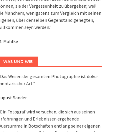
önnen, sie der Vergessenheit zu übergeben; weil
ie Manchem, wenigstens zum Vergleich mit seinen
eigenen, über denselben Gegenstand gehegten,
willkommen seyn werden.”
M. Mahlke
WAS UND WIE
Das We­sen der ge­sam­ten Pho­to­gra­phie ist do­ku­
en­ta­ri­scher Art.“
August Sander
Ein Fotograf wird versuchen, die sich aus seinen
Erfahrungen und Erlebnissen ergebende
Quersumme in Botschaften entlang seiner eigenen