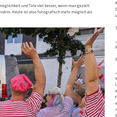
glichkeit und Tele viel besser, wenn man gezielt
endrin. Heute ist also fotografisch mehr möglich als
„
d
„
e
L
f
e
r
B