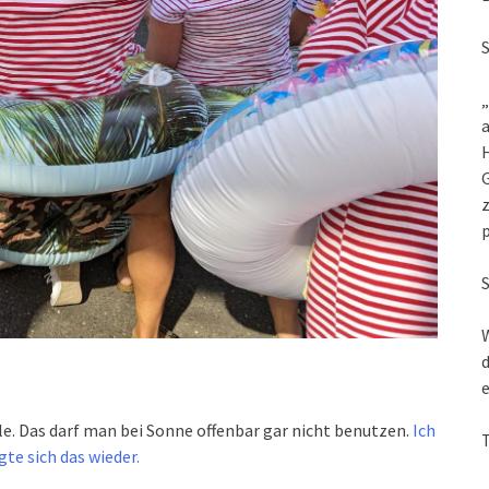
„
a
G
z
W
d
e
e. Das darf man bei Sonne offenbar gar nicht benutzen.
Ich
te sich das wieder.