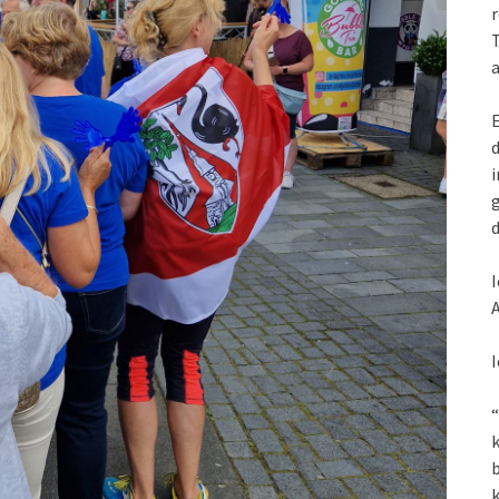
r
T
a
E
d
i
g
d
I
A
I
“
k
k