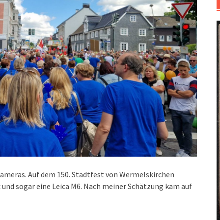
lkameras. Auf dem 150. Stadtfest von Wermelskirchen
x und sogar eine Leica M6. Nach meiner Schätzung kam auf