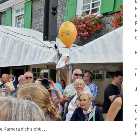
E
F
i
P
F
G
h
„
U
e
P
e Kamera dich sieht …
i