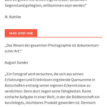
Gegenstand gehegten, willkommen seyn werden.”
M. Mahlke
WAS UND WIE
„Das We­sen der ge­sam­ten Pho­to­gra­phie ist do­ku­men­ta­ri­
scher Art.“
August Sander
„Ein Fotograf wird versuchen, die sich aus seinen
Erfahrungen und Erlebnissen ergebende Quersumme in
Botschaften entlang seiner eigenen Erkenntnisse zu
verdichten. Denn dort liegen seine Fähigkeiten. Keine
einfache Aufgabe in einer Welt, in der die Bildbotschaft ein
kurzlebiges, löschbares Produkt geworden ist. Dennoch