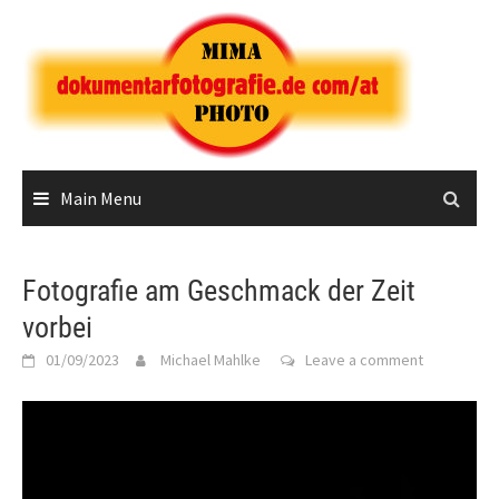
Skip
to
content
Main Menu
Fotografie am Geschmack der Zeit
vorbei
01/09/2023
Michael Mahlke
Leave a comment