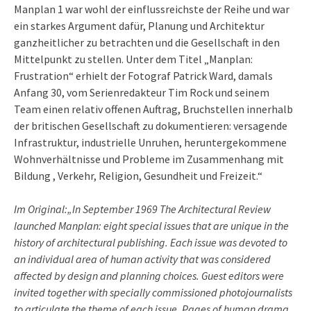
Manplan 1 war wohl der einflussreichste der Reihe und war
ein starkes Argument dafür, Planung und Architektur
ganzheitlicher zu betrachten und die Gesellschaft in den
Mittelpunkt zu stellen. Unter dem Titel „Manplan:
Frustration“ erhielt der Fotograf Patrick Ward, damals
Anfang 30, vom Serienredakteur Tim Rock und seinem
Team einen relativ offenen Auftrag, Bruchstellen innerhalb
der britischen Gesellschaft zu dokumentieren: versagende
Infrastruktur, industrielle Unruhen, heruntergekommene
Wohnverhältnisse und Probleme im Zusammenhang mit
Bildung , Verkehr, Religion, Gesundheit und Freizeit.“
Im Original:„In September 1969 The Architectural Review
launched Manplan: eight special issues that are unique in the
history of architectural publishing. Each issue was devoted to
an individual area of human activity that was considered
affected by design and planning choices. Guest editors were
invited together with specially commissioned photojournalists
to articulate the theme of each issue. Pages of human drama