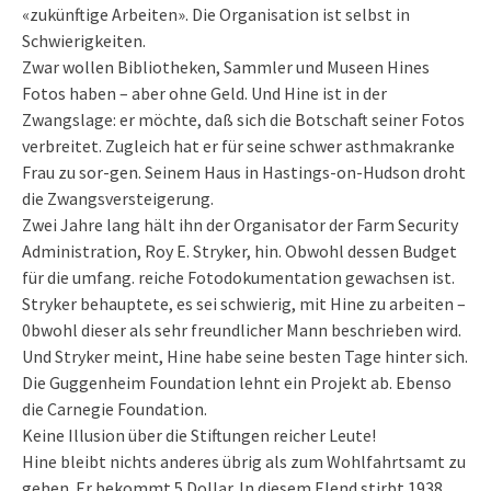
«zukünftige Arbeiten». Die Organisation ist selbst in
Schwierigkeiten.
Zwar wollen Bibliotheken, Sammler und Museen Hines
Fotos haben – aber ohne Geld. Und Hine ist in der
Zwangslage: er möchte, daß sich die Botschaft seiner Fotos
verbreitet. Zugleich hat er für seine schwer asthmakranke
Frau zu sor-gen. Seinem Haus in Hastings-on-Hudson droht
die Zwangsversteigerung.
Zwei Jahre lang hält ihn der Organisator der Farm Security
Administration, Roy E. Stryker, hin. Obwohl dessen Budget
für die umfang. reiche Fotodokumentation gewachsen ist.
Stryker behauptete, es sei schwierig, mit Hine zu arbeiten –
0bwohl dieser als sehr freundlicher Mann beschrieben wird.
Und Stryker meint, Hine habe seine besten Tage hinter sich.
Die Guggenheim Foundation lehnt ein Projekt ab. Ebenso
die Carnegie Foundation.
Keine Illusion über die Stiftungen reicher Leute!
Hine bleibt nichts anderes übrig als zum Wohlfahrtsamt zu
gehen. Er bekommt 5 Dollar. In diesem Elend stirbt 1938