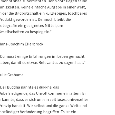
rkenntnisse zu verdichten. Denn dort liegen seine
ähigkeiten. Keine einfache Aufgabe in einer Welt,
n der die Bildbotschaft ein kurzlebiges, löschbares
rodukt geworden ist. Dennoch bleibt die
otografie ein geeignetes Mittel, um
esellschaften zu bespiegeln.“
Hans-Joachim Ellerbrock
„Du musst einige Erfahrungen im Leben gemacht
aben, damit du etwas Relevantes zu sagen hast.“
Julie Grahame
Der Buddha nannte es dukkha: das
nbefriedigende, das Unvollkommene in allem. Er
rkannte, dass es sich um ein zeitloses, universelles
rinzip handelt. Wir selbst und die ganze Welt sind
n ständiger Veränderung begriffen. Es ist ein