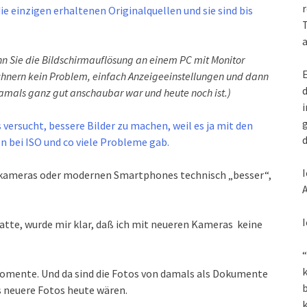
r
ie einzigen erhaltenen Originalquellen und sie sind bis
T
a
nn Sie die Bildschirmauflösung an einem PC mit Monitor
E
chnern kein Problem, einfach Anzeigeeinstellungen und dann
d
damals ganz gut anschaubar war und heute noch ist.)
i
g
ersucht, bessere Bilder zu machen, weil es ja mit den
d
 bei ISO und co viele Probleme gab.
I
alkameras oder modernen Smartphones technisch „besser“,
A
I
hatte, wurde mir klar, daß ich mit neueren Kameras keine
“
k
 Momente. Und da sind die Fotos von damals als Dokumente
s neuere Fotos heute wären.
k