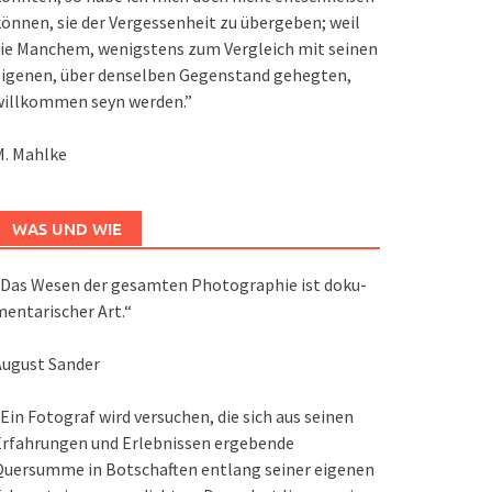
önnen, sie der Vergessenheit zu übergeben; weil
ie Manchem, wenigstens zum Vergleich mit seinen
eigenen, über denselben Gegenstand gehegten,
willkommen seyn werden.”
M. Mahlke
WAS UND WIE
Das We­sen der ge­sam­ten Pho­to­gra­phie ist do­ku­
en­ta­ri­scher Art.“
August Sander
Ein Fotograf wird versuchen, die sich aus seinen
Erfahrungen und Erlebnissen ergebende
Quersumme in Botschaften entlang seiner eigenen