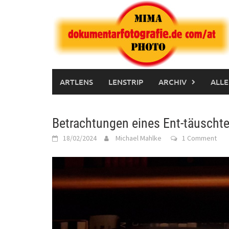
Skip
to
content
ARTLENS
LENSTRIP
ARCHIV
ALLE
Betrachtungen eines Ent-täuscht
18/02/2024
Michael Mahlke
1 Comment