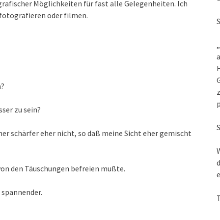
rafischer Möglichkeiten für fast alle Gelegenheiten. Ich
fotografieren oder filmen.
„
a
G
n?
z
ser zu sein?
mer schärfer eher nicht, so daß meine Sicht eher gemischt
W
d
h von den Täuschungen befreien mußte.
e
r spannender.