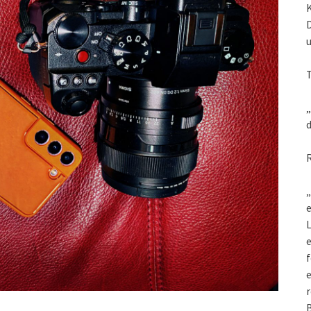
„
d
„
e
L
f
e
r
B