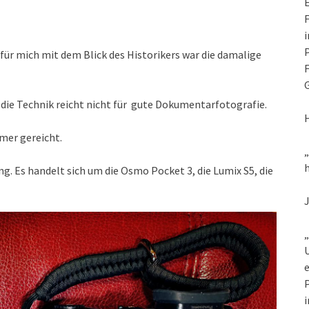
E
F
i
P
ür mich mit dem Blick des Historikers war die damalige
F
G
 die Technik reicht nicht für gute Dokumentarfotografie.
mmer gereicht.
h
g. Es handelt sich um die Osmo Pocket 3, die Lumix S5, die
„
U
e
P
i