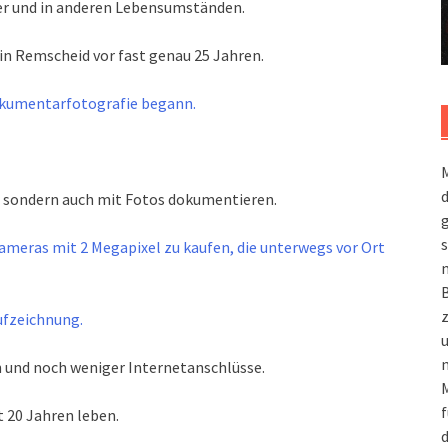
lter und in anderen Lebensumständen.
 Remscheid vor fast genau 25 Jahren.
 Dokumentarfotografie begann.
M
en sondern auch mit Fotos dokumentieren.
g
s
kameras mit 2 Megapixel zu kaufen, die unterwegs vor Ort
m
Aufzeichnung.
n
 und noch weniger Internetanschlüsse.
M
f
it 20 Jahren leben.
d