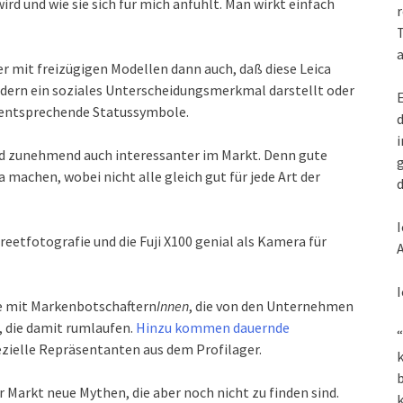
 und wie sie sich für mich anfühlt. Man wirkt einfach
r
T
a
er mit freizügigen Modellen dann auch, daß diese Leica
ondern ein soziales Unterscheidungsmerkmal darstellt oder
E
t entsprechende Statussymbole.
d
i
rd zunehmend auch interessanter im Markt. Denn gute
g
machen, wobei nicht alle gleich gut für jede Art der
d
I
treetfotografie und die Fuji X100 genial als Kamera für
A
I
e mit Markenbotschaftern
Innen
, die von den Unternehmen
, die damit rumlaufen.
Hinzu kommen dauernde
“
zielle Repräsentanten aus dem Profilager.
k
r Markt neue Mythen, die aber noch nicht zu finden sind.
k