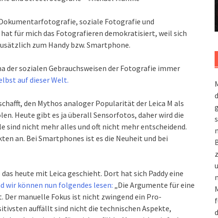
 Dokumentarfotografie, soziale Fotografie und
 hat für mich das Fotografieren demokratisiert, weil sich
 zusätzlich zum Handy bzw. Smartphone.
ma der sozialen Gebrauchsweisen der Fotografie immer
lbst auf dieser Welt.
M
eschafft, den Mythos analoger Popularität der Leica M als
g
len. Heute gibt es ja überall Sensorfotos, daher wird die
s
 sind nicht mehr alles und oft nicht mehr entscheidend.
m
en an. Bei Smartphones ist es die Neuheit und bei
 das heute mit Leica geschieht. Dort hat sich Paddy eine
n
d wir können nun folgendes lesen:
„Die Argumente für eine
M
. Der manuelle Fokus ist nicht zwingend ein Pro-
f
vsten auffällt sind nicht die technischen Aspekte,
d