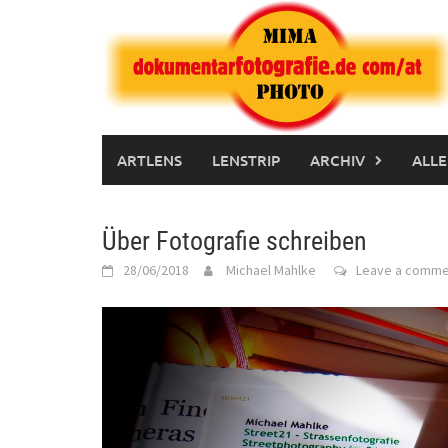
Skip
to
content
ARTLENS
LENSTRIP
ARCHIV
ALLE
Über Fotografie schreiben
28/06/2018
Michael Mahlke
Leave a comme