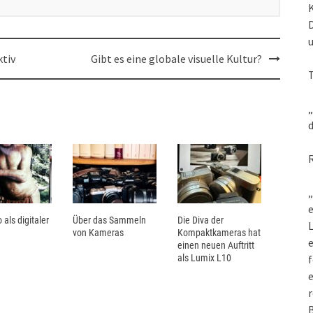
ktiv
Gibt es eine globale visuelle Kultur?
„
d
„
e
 als digitaler
Über das Sammeln
Die Diva der
L
von Kameras
Kompaktkameras hat
einen neuen Auftritt
als Lumix L10
f
e
r
B