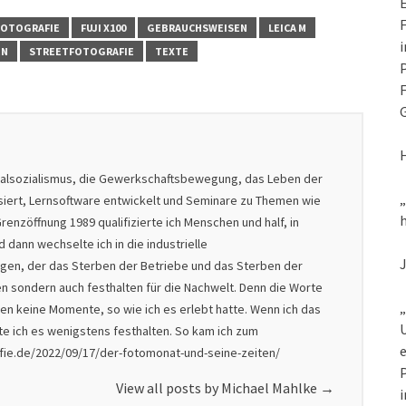
E
F
FOTOGRAFIE
FUJI X100
GEBRAUCHSWEISEN
LEICA M
i
EN
STREETFOTOGRAFIE
TEXTE
P
F
G
nalsozialismus, die Gewerkschaftsbewegung, das Leben der
isiert, Lernsoftware entwickelt und Seminare zu Themen wie
h
renzöffnung 1989 qualifizierte ich Menschen und half, in
dann wechselte ich in die industrielle
nigen, der das Sterben der Betriebe und das Sterben der
en sondern auch festhalten für die Nachwelt. Denn die Worte
„
en keine Momente, so wie ich es erlebt hatte. Wenn ich das
U
lte ich es wenigstens festhalten. So kam ich zum
e
afie.de/2022/09/17/der-fotomonat-und-seine-zeiten/
P
View all posts by Michael Mahlke
→
i