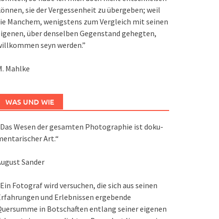
önnen, sie der Vergessenheit zu übergeben; weil
ie Manchem, wenigstens zum Vergleich mit seinen
eigenen, über denselben Gegenstand gehegten,
willkommen seyn werden.”
M. Mahlke
WAS UND WIE
Das We­sen der ge­sam­ten Pho­to­gra­phie ist do­ku­
en­ta­ri­scher Art.“
August Sander
Ein Fotograf wird versuchen, die sich aus seinen
Erfahrungen und Erlebnissen ergebende
Quersumme in Botschaften entlang seiner eigenen