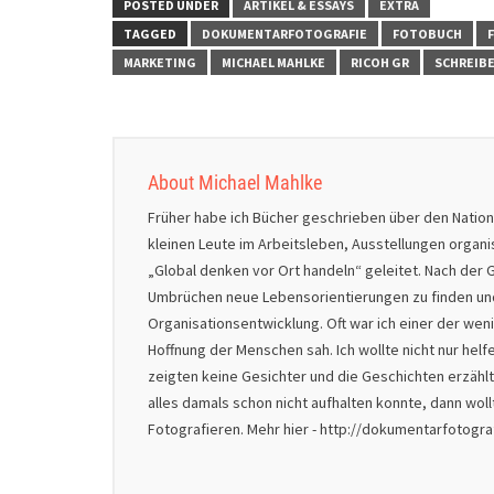
POSTED UNDER
ARTIKEL & ESSAYS
EXTRA
TAGGED
DOKUMENTARFOTOGRAFIE
FOTOBUCH
MARKETING
MICHAEL MAHLKE
RICOH GR
SCHREIB
About Michael Mahlke
Früher habe ich Bücher geschrieben über den Natio
kleinen Leute im Arbeitsleben, Ausstellungen organ
„Global denken vor Ort handeln“ geleitet. Nach der G
Umbrüchen neue Lebensorientierungen zu finden und 
Organisationsentwicklung. Oft war ich einer der we
Hoffnung der Menschen sah. Ich wollte nicht nur helf
zeigten keine Gesichter und die Geschichten erzählt
alles damals schon nicht aufhalten konnte, dann wol
Fotografieren. Mehr hier - http://dokumentarfotogr