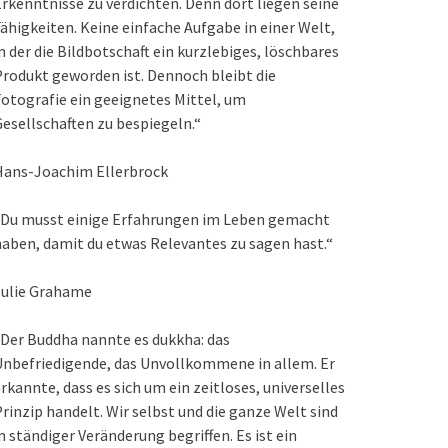
rkenntnisse zu verdichten. Denn dort liegen seine
ähigkeiten. Keine einfache Aufgabe in einer Welt,
n der die Bildbotschaft ein kurzlebiges, löschbares
rodukt geworden ist. Dennoch bleibt die
otografie ein geeignetes Mittel, um
esellschaften zu bespiegeln.“
Hans-Joachim Ellerbrock
„Du musst einige Erfahrungen im Leben gemacht
aben, damit du etwas Relevantes zu sagen hast.“
Julie Grahame
Der Buddha nannte es dukkha: das
nbefriedigende, das Unvollkommene in allem. Er
rkannte, dass es sich um ein zeitloses, universelles
rinzip handelt. Wir selbst und die ganze Welt sind
n ständiger Veränderung begriffen. Es ist ein