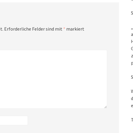
„
t.
Erforderliche Felder sind mit
*
markiert
a
G
z
W
d
e