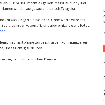
uer (Fussballer) macht es gerade massiv für Sony und
k
ie Namen werden ausgetauscht je nach Zeitgeist.
s
 und Entwicklungen einzuordnen. Ohne Worte wäre das
 Soziales in der Fotografie und über einige eigene Fotos,
hen.
denn, im Smartphone würde ich visuell kommunizieren.
e, um es richtig zu deuten.
von mir, der im öffentlichen Raum ist.
„
m
„