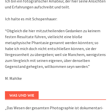
Ich bin ein fotografischer Amateur, der hier seine Ansichten
und Erfahrungen aufschreibt und teilt.
Ich halte es mit Schopenhauer:
“Obgleich die hier mitzutheilenden Gedanken zu keinem
festen Resultate führen, vielleicht eine bloße
metaphysische Phantasie genannt werden könnten; so
habe ich mich doch nicht entschließen können, sie der
Vergessenheit zu übergeben; weil sie Manchem, wenigstens
zum Vergleich mit seinen eigenen, über denselben
Gegenstand gehegten, willkommen seyn werden.”
M. Mahlke
WAS UND WIE
„Das We­sen der ge­sam­ten Pho­to­gra­phie ist do­ku­men­ta­ri­