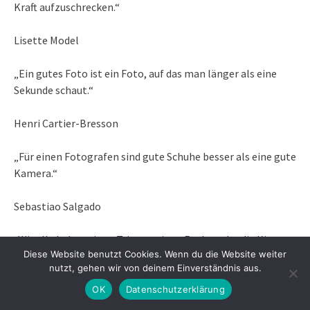
Kraft aufzuschrecken.“
Lisette Model
„Ein gutes Foto ist ein Foto, auf das man länger als eine
Sekunde schaut.“
Henri Cartier-Bresson
„Für einen Fotografen sind gute Schuhe besser als eine gute
Kamera.“
Sebastiao Salgado
„Wir alle haben einen Trigger, einen Funken, der die Kiste
Diese Website benutzt Cookies. Wenn du die Website weiter
der Pandora mit unseren fixen Ideen und unserer Neugier
nutzt, gehen wir von deinem Einverständnis aus.
öffnet und die Kamera zur Erweiterung unserer inneren
Stimme macht. Manche Fotografen werden geistig
OK
Datenschutzerklärung
stimuliert, andere betrachten Fotografie als emotionale