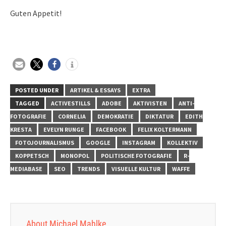
Guten Appetit!
POSTED UNDER
ARTIKEL & ESSAYS
EXTRA
TAGGED
ACTIVESTILLS
ADOBE
AKTIVISTEN
ANTI-
FOTOGRAFIE
CORNELIA
DEMOKRATIE
DIKTATUR
EDITH
KRESTA
EVELYN RUNGE
FACEBOOK
FELIX KOLTERMANN
FOTOJOURNALISMUS
GOOGLE
INSTAGRAM
KOLLEKTIV
KOPPETSCH
MONOPOL
POLITISCHE FOTOGRAFIE
R-
MEDIABASE
SEO
TRENDS
VISUELLE KULTUR
WAFFE
About Michael Mahlke