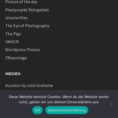
Picture of the day
Pixelprojekt Ruhrgebiet
shooterfiles
The Eye of Photography
The Pigs
UNHCR
Worldpress Photos
ZReportage
MEDIEN
Acurator by Julie Grahame
Bild.de Leserreporter im Einsatz
Diese Website benutzt Cookies. Wenn du die Website weiter
Burnmagazine
nutzt, gehen wir von deinem Einverständnis aus.
Complexity in a Frame
OK
Datenschutzerklärung
Damian Zimmermann