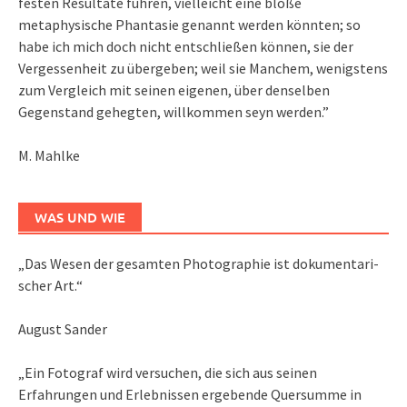
festen Resultate führen, vielleicht eine bloße
metaphysische Phantasie genannt werden könnten; so
habe ich mich doch nicht entschließen können, sie der
Vergessenheit zu übergeben; weil sie Manchem, wenigstens
zum Vergleich mit seinen eigenen, über denselben
Gegenstand gehegten, willkommen seyn werden.”
M. Mahlke
WAS UND WIE
„Das We­sen der ge­sam­ten Pho­to­gra­phie ist do­ku­men­ta­ri­
scher Art.“
August Sander
„Ein Fotograf wird versuchen, die sich aus seinen
Erfahrungen und Erlebnissen ergebende Quersumme in