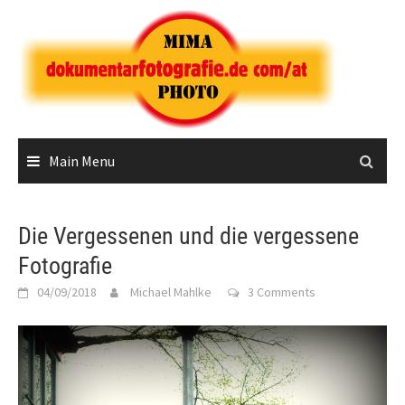
Skip
to
content
Main Menu
Die Vergessenen und die vergessene
Fotografie
04/09/2018
Michael Mahlke
3 Comments