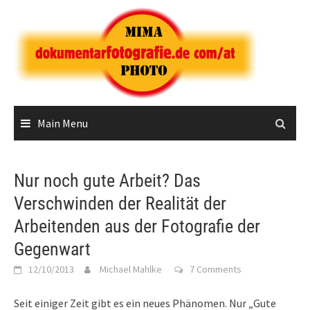
Skip
to
content
Main Menu
Nur noch gute Arbeit? Das
Verschwinden der Realität der
Arbeitenden aus der Fotografie der
Gegenwart
12/10/2013
Michael Mahlke
7 Comments
Seit einiger Zeit gibt es ein neues Phänomen. Nur „Gute