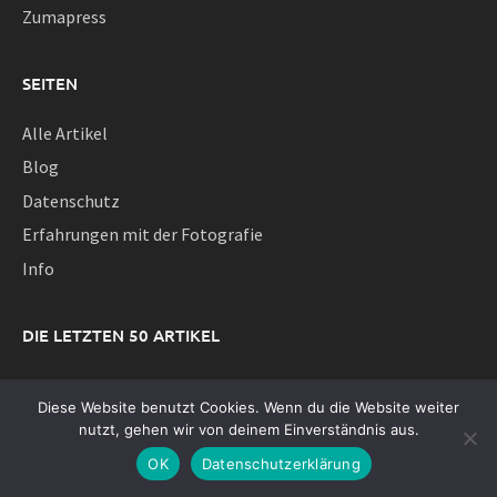
Zumapress
SEITEN
Alle Artikel
Blog
Datenschutz
Erfahrungen mit der Fotografie
Info
DIE LETZTEN 50 ARTIKEL
Neue Zeiten
Diese Website benutzt Cookies. Wenn du die Website weiter
Leica Lux nach einem Jahr Fotografie – Willkommen im
nutzt, gehen wir von deinem Einverständnis aus.
Dreamteam!
OK
Datenschutzerklärung
Das Foto als digitaler Furz