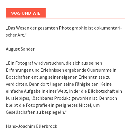
WAS UND WIE
„Das We­sen der ge­sam­ten Pho­to­gra­phie ist do­ku­men­ta­ri­
scher Art.“
August Sander
„Ein Fotograf wird versuchen, die sich aus seinen
Erfahrungen und Erlebnissen ergebende Quersumme in
Botschaften entlang seiner eigenen Erkenntnisse zu
verdichten. Denn dort liegen seine Fähigkeiten. Keine
einfache Aufgabe in einer Welt, in der die Bildbotschaft ein
kurzlebiges, löschbares Produkt geworden ist. Dennoch
bleibt die Fotografie ein geeignetes Mittel, um
Gesellschaften zu bespiegeln.“
Hans-Joachim Ellerbrock