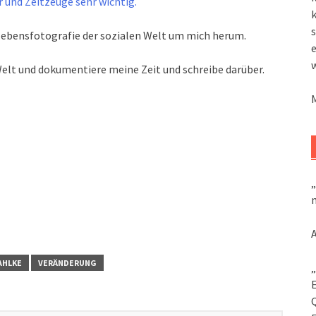
 und Zeitzeuge sehr wichtig.
k
s
rlebensfotografie der sozialen Welt um mich herum.
 Welt und dokumentiere meine Zeit und schreibe darüber.
„
m
AHLKE
VERÄNDERUNG
„