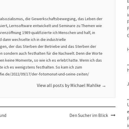
E
F
i
nalsozialismus, die Gewerkschaftsbewegung, das Leben der
P
isiert, Lernsoftware entwickelt und Seminare zu Themen wie
F
renzöffnung 1989 qualifizierte ich Menschen und half, in
G
dann wechselte ich in die industrielle
nigen, der das Sterben der Betriebe und das Sterben der
en sondern auch festhalten für die Nachwelt. Denn die Worte
en keine Momente, so wie ich es erlebt hatte. Wenn ich das
lte ich es wenigstens festhalten. So kam ich zum
h
afie.de/2022/09/17/der-fotomonat-und-seine-zeiten/
View all posts by Michael Mahlke
→
„
U
e
und
Den Sucher im Blick
P
i