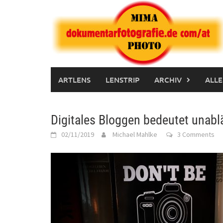
Skip
to
content
ARTLENS
LENSTRIP
ARCHIV
ALLE
Digitales Bloggen bedeutet unab
02/11/2019
Michael Mahlke
3 Comments