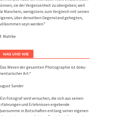
önnen, sie der Vergessenheit zu übergeben; weil
ie Manchem, wenigstens zum Vergleich mit seinen
eigenen, über denselben Gegenstand gehegten,
willkommen seyn werden.”
M. Mahlke
WAS UND WIE
Das We­sen der ge­sam­ten Pho­to­gra­phie ist do­ku­
en­ta­ri­scher Art.“
August Sander
Ein Fotograf wird versuchen, die sich aus seinen
Erfahrungen und Erlebnissen ergebende
Quersumme in Botschaften entlang seiner eigenen