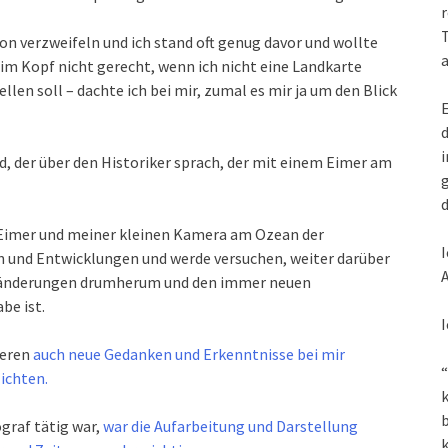
r
T
n verzweifeln und ich stand oft genug davor und wollte
a
im Kopf nicht gerecht, wenn ich nicht eine Landkarte
ellen soll – dachte ich bei mir, zumal es mir ja um den Blick
E
d
i
d, der über den Historiker sprach, der mit einem Eimer am
g
d
 Eimer und meiner kleinen Kamera am Ozean der
I
und Entwicklungen und werde versuchen, weiter darüber
A
Veränderungen drumherum und den immer neuen
be ist.
I
deren
auch neue Gedanken und Erkenntnisse bei mir
“
ichten.
k
graf tätig war,
war die Aufarbeitung und Darstellung
k