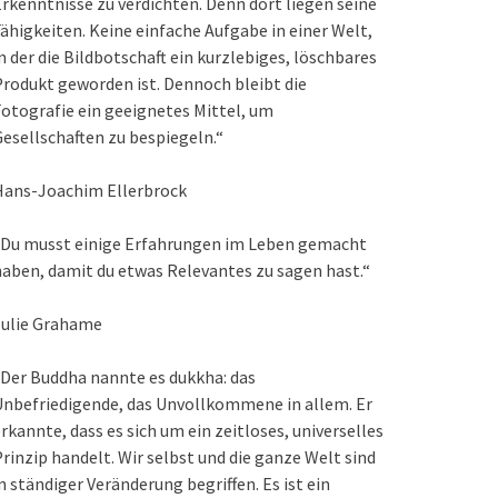
rkenntnisse zu verdichten. Denn dort liegen seine
ähigkeiten. Keine einfache Aufgabe in einer Welt,
n der die Bildbotschaft ein kurzlebiges, löschbares
rodukt geworden ist. Dennoch bleibt die
otografie ein geeignetes Mittel, um
esellschaften zu bespiegeln.“
Hans-Joachim Ellerbrock
„Du musst einige Erfahrungen im Leben gemacht
aben, damit du etwas Relevantes zu sagen hast.“
Julie Grahame
Der Buddha nannte es dukkha: das
nbefriedigende, das Unvollkommene in allem. Er
rkannte, dass es sich um ein zeitloses, universelles
rinzip handelt. Wir selbst und die ganze Welt sind
n ständiger Veränderung begriffen. Es ist ein