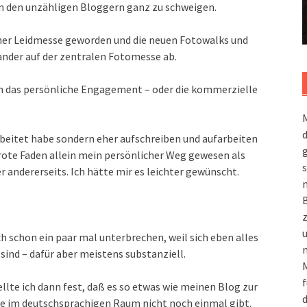
Von den unzähligen Bloggern ganz zu schweigen.
einer Leidmesse geworden und die neuen Fotowalks und
nander auf der zentralen Fotomesse ab.
ch das persönliche Engagement – oder die kommerzielle
M
beitet habe sondern eher aufschreiben und aufarbeiten
g
 rote Faden allein mein persönlicher Weg gewesen als
s
 andererseits. Ich hätte mir es leichter gewünscht.
m
ch schon ein paar mal unterbrechen, weil sich eben alles
n
ind – dafür aber meistens substanziell.
M
f
ellte ich dann fest, daß es so etwas wie meinen Blog zur
d
le im deutschsprachigen Raum nicht noch einmal gibt.