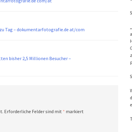
entarfotografie.de com/at
„
g zu Tag – dokumentarfotografie.de at/com
a
G
z
ten bisher 2,5 Millionen Besucher –
W
d
e
t.
Erforderliche Felder sind mit
*
markiert