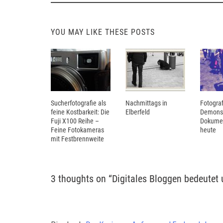
YOU MAY LIKE THESE POSTS
Sucherfotografie als
Nachmittags in
Fotograf
feine Kostbarkeit: Die
Elberfeld
Demonst
Fuji X100 Reihe –
Dokumen
Feine Fotokameras
heute
mit Festbrennweite
3 thoughts on “
Digitales Bloggen bedeutet