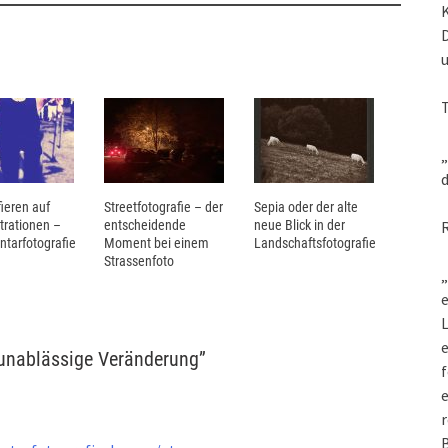
„
d
ieren auf
Streetfotografie – der
Sepia oder der alte
rationen –
entscheidende
neue Blick in der
tarfotografie
Moment bei einem
Landschaftsfotografie
Strassenfoto
„
e
L
 unablässige Veränderung
”
f
e
r
B