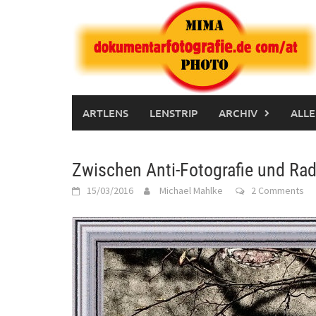
Skip
to
content
ARTLENS
LENSTRIP
ARCHIV
ALLE
Zwischen Anti-Fotografie und Rad
15/03/2016
Michael Mahlke
2 Comments