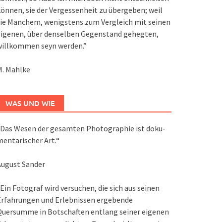
önnen, sie der Vergessenheit zu übergeben; weil
ie Manchem, wenigstens zum Vergleich mit seinen
eigenen, über denselben Gegenstand gehegten,
willkommen seyn werden.”
M. Mahlke
WAS UND WIE
Das We­sen der ge­sam­ten Pho­to­gra­phie ist do­ku­
en­ta­ri­scher Art.“
August Sander
Ein Fotograf wird versuchen, die sich aus seinen
Erfahrungen und Erlebnissen ergebende
Quersumme in Botschaften entlang seiner eigenen