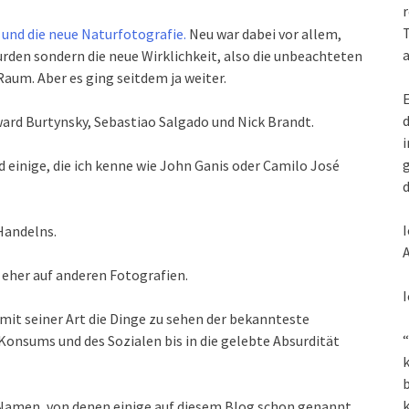
r
T
 und die neue Naturfotografie.
Neu war dabei vor allem,
a
den sondern die neue Wirklichkeit, also die unbeachteten
aum. Aber es ging seitdem ja weiter.
E
d
ard Burtynsky, Sebastiao Salgado und Nick Brandt.
i
g
 einige, die ich kenne wie John Ganis oder Camilo José
d
I
Handelns.
A
eher auf anderen Fotografien.
I
 mit seiner Art die Dinge zu sehen der bekannteste
“
Konsums und des Sozialen bis in die gelebte Absurdität
k
k
re Namen, von denen einige auf diesem Blog schon genannt