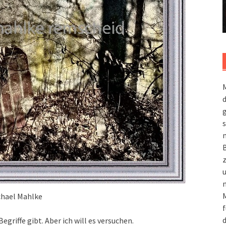
M
g
s
m
n
M
chael Mahlke
f
d
Begriffe gibt. Aber ich will es versuchen.