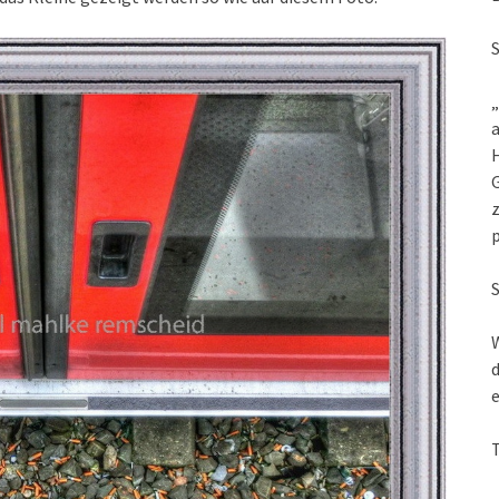
„
a
G
z
W
d
e