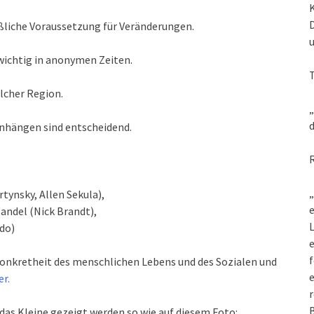
läßliche Voraussetzung für Veränderungen.
wichtig in anonymen Zeiten.
elcher Region.
„
d
enhängen sind entscheidend.
„
ynsky, Allen Sekula),
e
andel (Nick Brandt),
L
ado)
f
Konkretheit des menschlichen Lebens und des Sozialen und
e
er.
r
B
das Kleine gezeigt werden so wie auf diesem Foto: