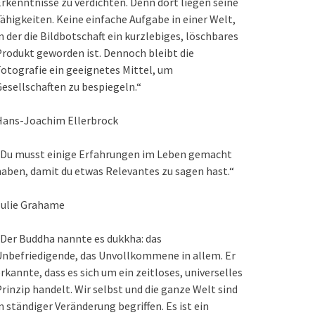
rkenntnisse zu verdichten. Denn dort liegen seine
ähigkeiten. Keine einfache Aufgabe in einer Welt,
n der die Bildbotschaft ein kurzlebiges, löschbares
rodukt geworden ist. Dennoch bleibt die
otografie ein geeignetes Mittel, um
esellschaften zu bespiegeln.“
Hans-Joachim Ellerbrock
„Du musst einige Erfahrungen im Leben gemacht
aben, damit du etwas Relevantes zu sagen hast.“
Julie Grahame
Der Buddha nannte es dukkha: das
nbefriedigende, das Unvollkommene in allem. Er
rkannte, dass es sich um ein zeitloses, universelles
rinzip handelt. Wir selbst und die ganze Welt sind
n ständiger Veränderung begriffen. Es ist ein