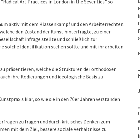
E
Radical Art Practices in London in the Seventies” so
F
i
P
itraum aktiv mit dem Klassenkampf und den Arbeiterrechten.
F
 welche den Zustand der Kunst hinterfragte, zu einer
G
esellschaft infrage stellte und schließlich zur
ine solche Identifikation stehen sollte und mit ihr arbeiten
 zu präsentieren, welche die Strukturen der orthodoxen
h
o auch ihre Kodierungen und ideologische Basis zu
Kunstpraxis klar, so wie sie in den 70er Jahren verstanden
„
U
e
erfragen zu fragen und durch kritisches Denken zum
P
en mit dem Ziel, bessere soziale Verhältnisse zu
i