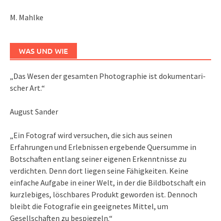
M. Mahlke
WAS UND WIE
„Das We­sen der ge­sam­ten Pho­to­gra­phie ist do­ku­men­ta­ri­
scher Art.“
August Sander
„Ein Fotograf wird versuchen, die sich aus seinen
Erfahrungen und Erlebnissen ergebende Quersumme in
Botschaften entlang seiner eigenen Erkenntnisse zu
verdichten. Denn dort liegen seine Fähigkeiten. Keine
einfache Aufgabe in einer Welt, in der die Bildbotschaft ein
kurzlebiges, löschbares Produkt geworden ist. Dennoch
bleibt die Fotografie ein geeignetes Mittel, um
Gesellschaften zu bespiegeln.“