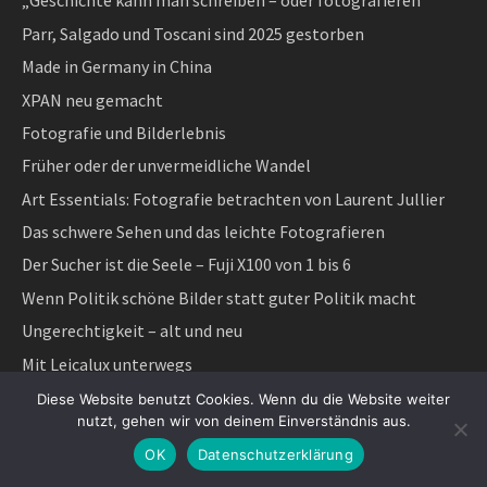
„Geschichte kann man schreiben – oder fotografieren“
Parr, Salgado und Toscani sind 2025 gestorben
Made in Germany in China
XPAN neu gemacht
Fotografie und Bilderlebnis
Früher oder der unvermeidliche Wandel
Art Essentials: Fotografie betrachten von Laurent Jullier
Das schwere Sehen und das leichte Fotografieren
Der Sucher ist die Seele – Fuji X100 von 1 bis 6
Wenn Politik schöne Bilder statt guter Politik macht
Ungerechtigkeit – alt und neu
Mit Leicalux unterwegs
Wahlkampf 2025
Diese Website benutzt Cookies. Wenn du die Website weiter
nutzt, gehen wir von deinem Einverständnis aus.
Die Fotografin – Lee Miller, ihre Fotos und der Film
OK
Datenschutzerklärung
Winterpause – Stille