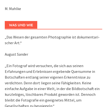
M. Mahlke
WAS UND WIE
„Das We­sen der ge­sam­ten Pho­to­gra­phie ist do­ku­men­ta­ri­
scher Art.“
August Sander
„Ein Fotograf wird versuchen, die sich aus seinen
Erfahrungen und Erlebnissen ergebende Quersumme in
Botschaften entlang seiner eigenen Erkenntnisse zu
verdichten. Denn dort liegen seine Fähigkeiten. Keine
einfache Aufgabe in einer Welt, in der die Bildbotschaft ein
kurzlebiges, löschbares Produkt geworden ist. Dennoch
bleibt die Fotografie ein geeignetes Mittel, um
Gesellschaften zu bespiegeln.“