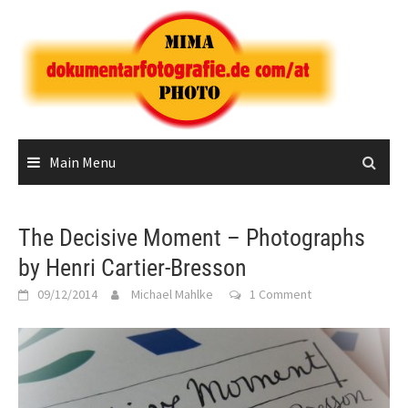
Skip
to
content
Main Menu
The Decisive Moment – Photographs
by Henri Cartier-Bresson
09/12/2014
Michael Mahlke
1 Comment