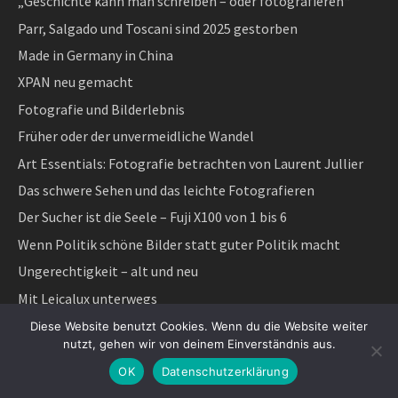
„Geschichte kann man schreiben – oder fotografieren“
Parr, Salgado und Toscani sind 2025 gestorben
Made in Germany in China
XPAN neu gemacht
Fotografie und Bilderlebnis
Früher oder der unvermeidliche Wandel
Art Essentials: Fotografie betrachten von Laurent Jullier
Das schwere Sehen und das leichte Fotografieren
Der Sucher ist die Seele – Fuji X100 von 1 bis 6
Wenn Politik schöne Bilder statt guter Politik macht
Ungerechtigkeit – alt und neu
Mit Leicalux unterwegs
Wahlkampf 2025
Diese Website benutzt Cookies. Wenn du die Website weiter
nutzt, gehen wir von deinem Einverständnis aus.
Die Fotografin – Lee Miller, ihre Fotos und der Film
OK
Datenschutzerklärung
Winterpause – Stille