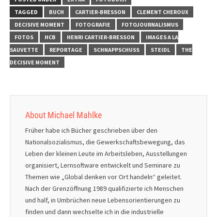
TAGGED
BUCH
CARTIER-BRESSON
CLEMENT CHEROUX
DECISIVE MOMENT
FOTOGRAFIE
FOTOJOURNALISMUS
FOTOS
HCB
HENRI CARTIER-BRESSON
IMAGES A LA
SAUVETTE
REPORTAGE
SCHNAPPSCHUSS
STEIDL
THE
DECISIVE MOMENT
About Michael Mahlke
Früher habe ich Bücher geschrieben über den
Nationalsozialismus, die Gewerkschaftsbewegung, das
Leben der kleinen Leute im Arbeitsleben, Ausstellungen
organisiert, Lernsoftware entwickelt und Seminare zu
Themen wie „Global denken vor Ort handeln“ geleitet.
Nach der Grenzöffnung 1989 qualifizierte ich Menschen
und half, in Umbrüchen neue Lebensorientierungen zu
finden und dann wechselte ich in die industrielle