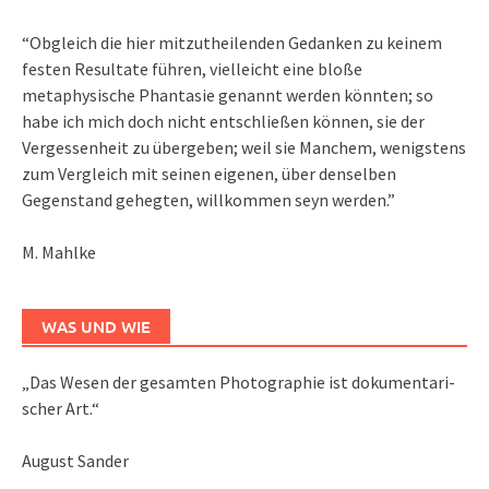
“Obgleich die hier mitzutheilenden Gedanken zu keinem
festen Resultate führen, vielleicht eine bloße
metaphysische Phantasie genannt werden könnten; so
habe ich mich doch nicht entschließen können, sie der
Vergessenheit zu übergeben; weil sie Manchem, wenigstens
zum Vergleich mit seinen eigenen, über denselben
Gegenstand gehegten, willkommen seyn werden.”
M. Mahlke
WAS UND WIE
„Das We­sen der ge­sam­ten Pho­to­gra­phie ist do­ku­men­ta­ri­
scher Art.“
August Sander