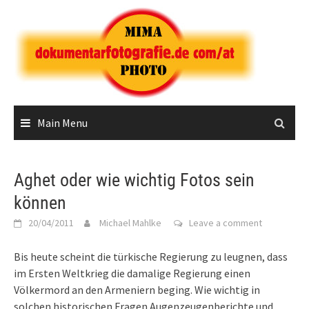
Skip
to
content
Main Menu
Aghet oder wie wichtig Fotos sein
können
20/04/2011
Michael Mahlke
Leave a comment
Bis heute scheint die türkische Regierung zu leugnen, dass
im Ersten Weltkrieg die damalige Regierung einen
Völkermord an den Armeniern beging. Wie wichtig in
solchen historischen Fragen Augenzeugenberichte und