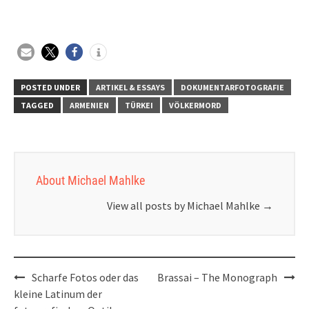
POSTED UNDER
ARTIKEL & ESSAYS
DOKUMENTARFOTOGRAFIE
TAGGED
ARMENIEN
TÜRKEI
VÖLKERMORD
About Michael Mahlke
View all posts by Michael Mahlke
→
Post
Scharfe Fotos oder das
Brassai – The Monograph
navigation
kleine Latinum der