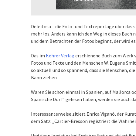
Deleitosa – die Foto- und Textreportage über das s
mehr los. Anders kann ich den Weg in dieses Buch 
und dem Betrachten der Fotos beginnt, der wird es
Das im
Kehrer Verlag
erschienene Buch zum Werk vo
Fotos und Texte und den Menschen W. Eugene Smith
so aktuell und so spannend, dass sie Menschen, di
Bann ziehen.
Waren Sie schon einmal in Spanien, auf Mallorca o
Spanische Dorf“ gelesen haben, werden sie auch d
Interessanterweise zitiert Enrica Viganò, der Kur
dem Satz: „Cartier-Bresson registriert die Wahrheit
Und dann landet er bei Smith selbst und zitiert ih