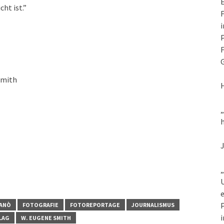
E
ht ist.”
F
i
P
F
G
Smith
h
„
U
e
P
GANÒ
FOTOGRAFIE
FOTOREPORTAGE
JOURNALISMUS
i
LAG
W. EUGENE SMITH