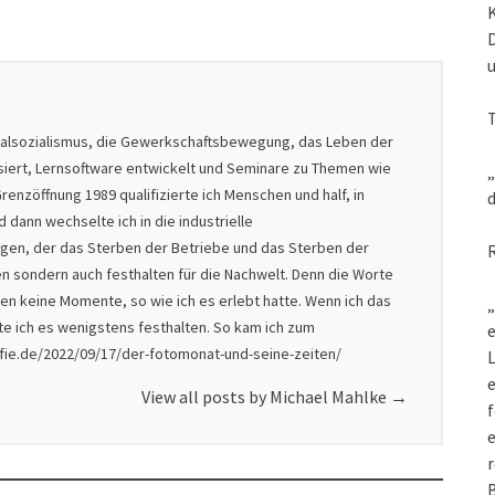
nalsozialismus, die Gewerkschaftsbewegung, das Leben der
isiert, Lernsoftware entwickelt und Seminare zu Themen wie
„
renzöffnung 1989 qualifizierte ich Menschen und half, in
d
dann wechselte ich in die industrielle
nigen, der das Sterben der Betriebe und das Sterben der
en sondern auch festhalten für die Nachwelt. Denn die Worte
en keine Momente, so wie ich es erlebt hatte. Wenn ich das
„
lte ich es wenigstens festhalten. So kam ich zum
e
afie.de/2022/09/17/der-fotomonat-und-seine-zeiten/
L
View all posts by Michael Mahlke
→
f
e
r
B