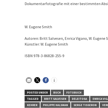
Dokumentarfotografie mit einer bestimmten Absic
W. Eugene Smith
Autoren: Britt Salvesen, Enrica Vigano, W. Eugene 
Künstler: W. Eugene Smith
ISBN 978-3-86828-255-9
POSTED UNDER
BUCH
FOTOBUCH
TAGGED
BRITT SALVESEN
DELEITOSA
ENRICA VI
KEHRER
PHILIPPE HALSMAN
SERGE TISSERON
VER