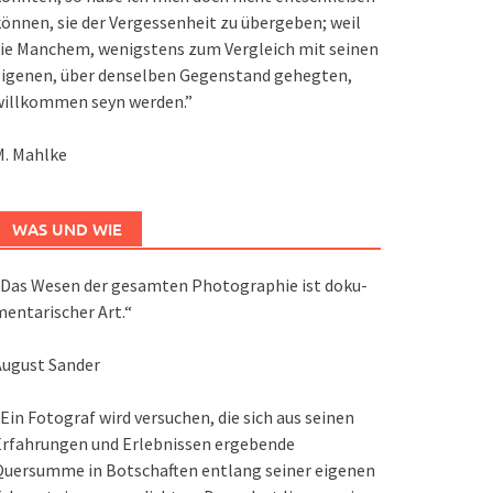
önnen, sie der Vergessenheit zu übergeben; weil
ie Manchem, wenigstens zum Vergleich mit seinen
eigenen, über denselben Gegenstand gehegten,
willkommen seyn werden.”
M. Mahlke
WAS UND WIE
Das We­sen der ge­sam­ten Pho­to­gra­phie ist do­ku­
en­ta­ri­scher Art.“
August Sander
Ein Fotograf wird versuchen, die sich aus seinen
Erfahrungen und Erlebnissen ergebende
Quersumme in Botschaften entlang seiner eigenen