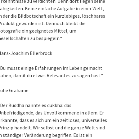
rkenntnisse zu verdichten. Denn dort liegen seine
ähigkeiten. Keine einfache Aufgabe in einer Welt,
n der die Bildbotschaft ein kurzlebiges, löschbares
rodukt geworden ist. Dennoch bleibt die
otografie ein geeignetes Mittel, um
esellschaften zu bespiegeln.“
Hans-Joachim Ellerbrock
„Du musst einige Erfahrungen im Leben gemacht
aben, damit du etwas Relevantes zu sagen hast.“
Julie Grahame
Der Buddha nannte es dukkha: das
nbefriedigende, das Unvollkommene in allem. Er
rkannte, dass es sich um ein zeitloses, universelles
rinzip handelt. Wir selbst und die ganze Welt sind
n ständiger Veränderung begriffen. Es ist ein