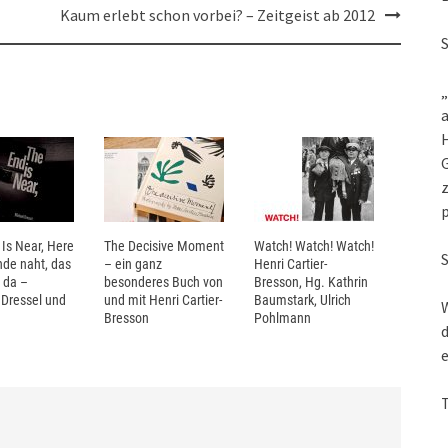
Kaum erlebt schon vorbei? – Zeitgeist ab 2012
„
a
G
z
Is Near, Here
The Decisive Moment
Watch! Watch! Watch!
nde naht, das
– ein ganz
Henri Cartier-
 da –
besonderes Buch von
Bresson, Hg. Kathrin
 Dressel und
und mit Henri Cartier-
Baumstark, Ulrich
W
Bresson
Pohlmann
d
e