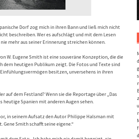
panische Dorf zog mich in ihren Bann und ließ mich nicht
nicht beschreiben. Wer es aufschlägt und mit dem Lesen
 nie mehr aus seiner Erinnerung streichen können.
M
n W. Eugene Smith ist eine souveräne Konzeption, die die
 dem heutigen Publikum zeigt. Die Fotos und Texte sind
g
e Einfühlungsvermögen besitzen, unversehens in ihren
s
m
der auf dem Festland? Wenn sie die Reportage über „Das
as heutige Spanien mit anderen Augen sehen.
n
ator, in seinem Aufsatz den Autor Philippe Halsman mit
M
. Gene Smith schafft seine eigene.“
f
d
n mit dem Satz: „Ich habe mich nie damit begnügt, ein