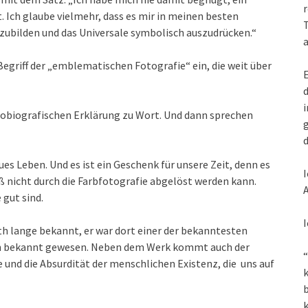
r
rt. Ich glaube vielmehr, dass es mir in meinen besten
T
bzubilden und das Universale symbolisch auszudrücken.“
a
Begriff der „emblematischen Fotografie“ ein, die weit über
E
d
i
obiografischen Erklärung zu Wort. Und dann sprechen
g
d
 Leben. Und es ist ein Geschenk für unsere Zeit, denn es
I
ß nicht durch die Farbfotografie abgelöst werden kann.
A
 gut sind.
I
 lange bekannt, er war dort einer der bekanntesten
isen bekannt gewesen. Neben dem Werk kommt auch der
“
 und die Absurdität der menschlichen Existenz, die uns auf
k
k