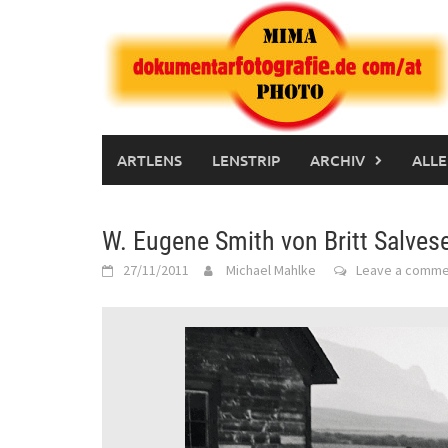
Skip
to
content
ARTLENS
LENSTRIP
ARCHIV
ALLE
W. Eugene Smith von Britt Salves
27/11/2011
Michael Mahlke
Leave a comme